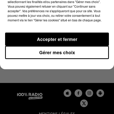
sélectionnant les finalités et/ou partenaires dans "Gérer mes choix".
15 avril 2024 - 4 min 24 sec
Vous pouvez également refuser en cliquant sur "Continuer sans
LES INFOS DU GERS DU 15/04/2024 À 08H00
accepter". Vos préférences ne s'appliqueront que pour ce site. Vous
pouvez mettre à jour vos choix, ou retirer votre consentement à tout
moment via le lien "Gérer les cookies" situé en bas de chaque page.
Podcasts infos du Gers
Accepter et fermer
Gérer mes choix
MENTIONS LÉGALES