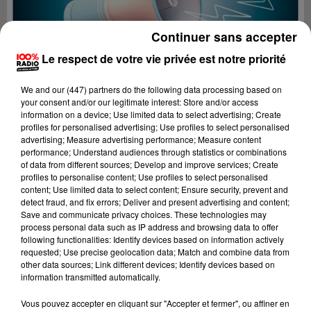
Continuer sans accepter
Le respect de votre vie privée est notre priorité
We and
our (447) partners
do the following data processing based on
your consent and/or our legitimate interest: Store and/or access
information on a device; Use limited data to select advertising; Create
profiles for personalised advertising; Use profiles to select personalised
advertising; Measure advertising performance; Measure content
performance; Understand audiences through statistics or combinations
of data from different sources; Develop and improve services; Create
profiles to personalise content; Use profiles to select personalised
content; Use limited data to select content; Ensure security, prevent and
detect fraud, and fix errors; Deliver and present advertising and content;
Lecture (4 min 24 sec)
Save and communicate privacy choices. These technologies may
process personal data such as IP address and browsing data to offer
following functionalities: Identify devices based on information actively
requested; Use precise geolocation data; Match and combine data from
other data sources; Link different devices; Identify devices based on
100%
information transmitted automatically.
100% Radio les infos du Gers
Vous pouvez accepter en cliquant sur "Accepter et fermer", ou affiner en