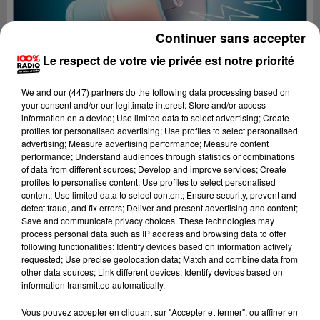
Continuer sans accepter
Le respect de votre vie privée est notre priorité
We and
our (447) partners
do the following data processing based on
your consent and/or our legitimate interest: Store and/or access
information on a device; Use limited data to select advertising; Create
profiles for personalised advertising; Use profiles to select personalised
advertising; Measure advertising performance; Measure content
performance; Understand audiences through statistics or combinations
of data from different sources; Develop and improve services; Create
profiles to personalise content; Use profiles to select personalised
content; Use limited data to select content; Ensure security, prevent and
detect fraud, and fix errors; Deliver and present advertising and content;
Lecture (4 min 6 sec)
Save and communicate privacy choices. These technologies may
process personal data such as IP address and browsing data to offer
following functionalities: Identify devices based on information actively
requested; Use precise geolocation data; Match and combine data from
other data sources; Link different devices; Identify devices based on
100%
information transmitted automatically.
100% Radio les infos du Gers
Vous pouvez accepter en cliquant sur "Accepter et fermer", ou affiner en