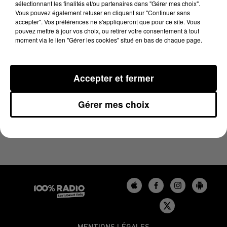
sélectionnant les finalités et/ou partenaires dans "Gérer mes choix".
15 mars 2024 - 4 min 6 sec
Vous pouvez également refuser en cliquant sur "Continuer sans
LES INFOS DU GERS DU 15/03/2024 À 08H31
accepter". Vos préférences ne s'appliqueront que pour ce site. Vous
pouvez mettre à jour vos choix, ou retirer votre consentement à tout
moment via le lien "Gérer les cookies" situé en bas de chaque page.
Podcasts infos du Gers
Accepter et fermer
Gérer mes choix
MENTIONS LÉGALES