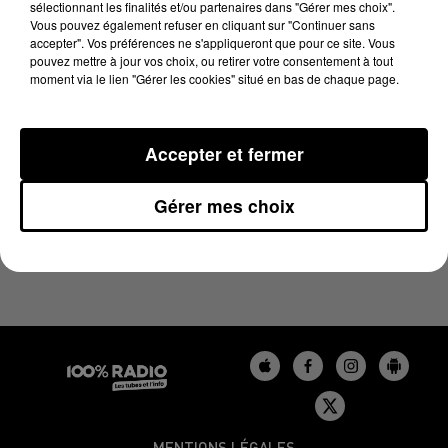
sélectionnant les finalités et/ou partenaires dans "Gérer mes choix".
14 janvier 2025 - 2 min 14 sec
Vous pouvez également refuser en cliquant sur "Continuer sans
LES INFOS DU GERS DU 14/01/2025 À 12H00
accepter". Vos préférences ne s'appliqueront que pour ce site. Vous
pouvez mettre à jour vos choix, ou retirer votre consentement à tout
moment via le lien "Gérer les cookies" situé en bas de chaque page.
Podcasts infos du Gers
Accepter et fermer
Gérer mes choix
MENTIONS LÉGALES