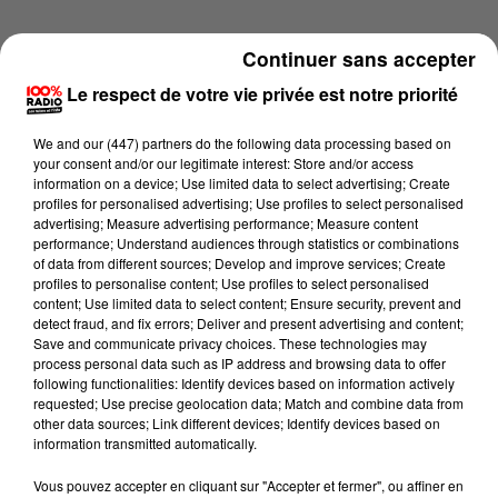
Continuer sans accepter
Le respect de votre vie privée est notre priorité
We and
our (447) partners
do the following data processing based on
your consent and/or our legitimate interest: Store and/or access
information on a device; Use limited data to select advertising; Create
profiles for personalised advertising; Use profiles to select personalised
advertising; Measure advertising performance; Measure content
performance; Understand audiences through statistics or combinations
of data from different sources; Develop and improve services; Create
profiles to personalise content; Use profiles to select personalised
content; Use limited data to select content; Ensure security, prevent and
detect fraud, and fix errors; Deliver and present advertising and content;
Lecture (2 min 14 sec)
Save and communicate privacy choices. These technologies may
process personal data such as IP address and browsing data to offer
following functionalities: Identify devices based on information actively
requested; Use precise geolocation data; Match and combine data from
other data sources; Link different devices; Identify devices based on
100%
information transmitted automatically.
100% Radio les infos du Gers
Vous pouvez accepter en cliquant sur "Accepter et fermer", ou affiner en