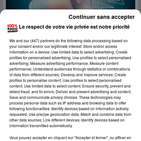
Continuer sans accepter
Le respect de votre vie privée est notre priorité
We and
our (447) partners
do the following data processing based on
your consent and/or our legitimate interest: Store and/or access
information on a device; Use limited data to select advertising; Create
profiles for personalised advertising; Use profiles to select personalised
advertising; Measure advertising performance; Measure content
performance; Understand audiences through statistics or combinations
of data from different sources; Develop and improve services; Create
profiles to personalise content; Use profiles to select personalised
content; Use limited data to select content; Ensure security, prevent and
detect fraud, and fix errors; Deliver and present advertising and content;
Lecture (4 min 26 sec)
Save and communicate privacy choices. These technologies may
process personal data such as IP address and browsing data to offer
following functionalities: Identify devices based on information actively
requested; Use precise geolocation data; Match and combine data from
other data sources; Link different devices; Identify devices based on
100%
information transmitted automatically.
100% Radio les infos du Gers
Vous pouvez accepter en cliquant sur "Accepter et fermer", ou affiner en