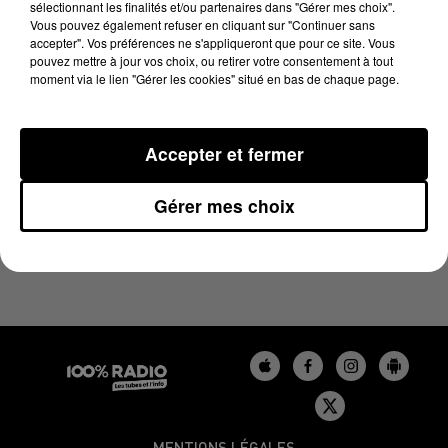
sélectionnant les finalités et/ou partenaires dans "Gérer mes choix".
13 décembre 2023 - 4 min 26 sec
Vous pouvez également refuser en cliquant sur "Continuer sans
LES INFOS DU GERS DU 13/12/2023 À 08H01
accepter". Vos préférences ne s'appliqueront que pour ce site. Vous
pouvez mettre à jour vos choix, ou retirer votre consentement à tout
moment via le lien "Gérer les cookies" situé en bas de chaque page.
Podcasts infos du Gers
Accepter et fermer
Gérer mes choix
MENTIONS LÉGALES