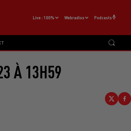
Live :
100%
Webradios
Podcasts
CT
23 À 13H59