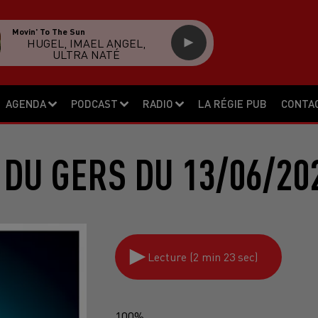
Movin' To The Sun
HUGEL, IMAEL ANGEL,
ULTRA NATÉ
AGENDA
PODCAST
RADIO
LA RÉGIE PUB
CONTA
 DU GERS DU 13/06/20
Lecture (2 min 23 sec)
100%