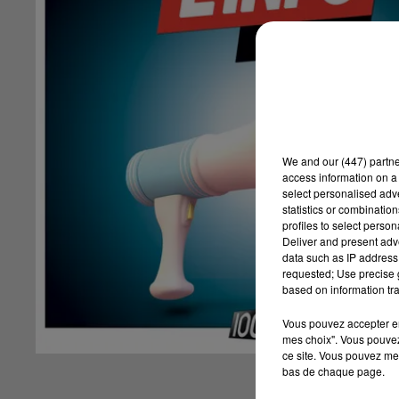
We and
our (447) partn
access information on a 
select personalised ad
statistics or combinatio
profiles to select person
Deliver and present adv
data such as IP address 
requested; Use precise g
based on information tra
Vous pouvez accepter en 
mes choix". Vous pouvez
ce site. Vous pouvez met
bas de chaque page.