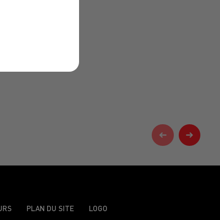
URS
PLAN DU SITE
LOGO