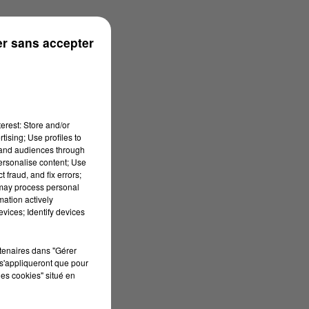
r sans accepter
erest: Store and/or
tising; Use profiles to
tand audiences through
personalise content; Use
 fraud, and fix errors;
 may process personal
mation actively
vices; Identify devices
rtenaires dans "Gérer
s'appliqueront que pour
les cookies" situé en