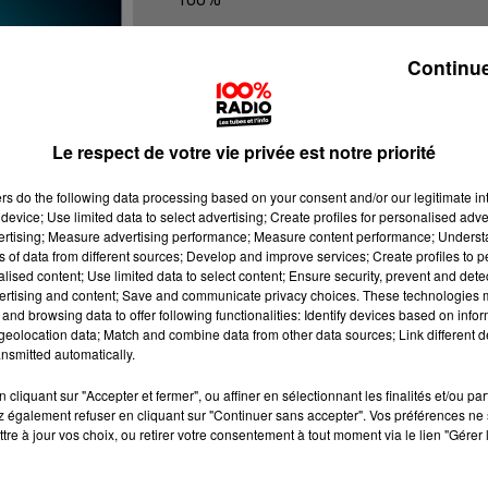
100% radio les infos du Gers
Continue
Le respect de votre vie privée est notre priorité
ers
do the following data processing based on your consent and/or our legitimate int
device; Use limited data to select advertising; Create profiles for personalised adver
vertising; Measure advertising performance; Measure content performance; Unders
ns of data from different sources; Develop and improve services; Create profiles to 
alised content; Use limited data to select content; Ensure security, prevent and detect
ertising and content; Save and communicate privacy choices. These technologies
and browsing data to offer following functionalities: Identify devices based on infor
eolocation data; Match and combine data from other data sources; Link different de
nsmitted automatically.
cliquant sur "Accepter et fermer", ou affiner en sélectionnant les finalités et/ou pa
 également refuser en cliquant sur "Continuer sans accepter". Vos préférences ne 
tre à jour vos choix, ou retirer votre consentement à tout moment via le lien "Gérer 