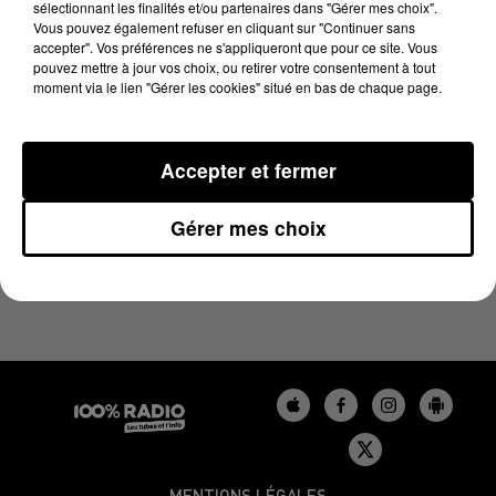
sélectionnant les finalités et/ou partenaires dans "Gérer mes choix".
12 juin 2026 - 4 min 11 sec
Vous pouvez également refuser en cliquant sur "Continuer sans
LES INFOS DU GERS DU 12/06/2026 À 09H00
accepter". Vos préférences ne s'appliqueront que pour ce site. Vous
pouvez mettre à jour vos choix, ou retirer votre consentement à tout
moment via le lien "Gérer les cookies" situé en bas de chaque page.
Podcasts infos du Gers
Accepter et fermer
Gérer mes choix
MENTIONS LÉGALES