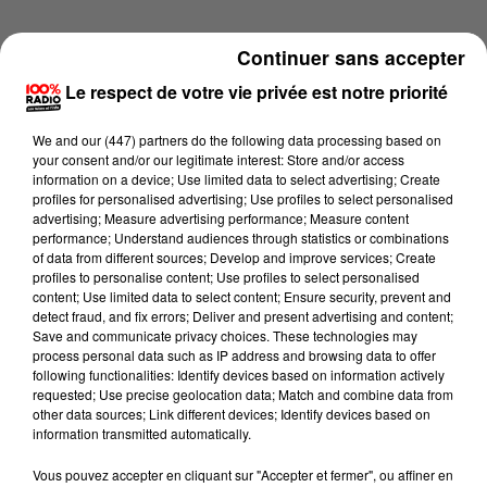
Continuer sans accepter
Le respect de votre vie privée est notre priorité
We and
our (447) partners
do the following data processing based on
your consent and/or our legitimate interest: Store and/or access
information on a device; Use limited data to select advertising; Create
profiles for personalised advertising; Use profiles to select personalised
advertising; Measure advertising performance; Measure content
performance; Understand audiences through statistics or combinations
of data from different sources; Develop and improve services; Create
profiles to personalise content; Use profiles to select personalised
content; Use limited data to select content; Ensure security, prevent and
detect fraud, and fix errors; Deliver and present advertising and content;
Lecture (4 min 11 sec)
Save and communicate privacy choices. These technologies may
process personal data such as IP address and browsing data to offer
following functionalities: Identify devices based on information actively
requested; Use precise geolocation data; Match and combine data from
other data sources; Link different devices; Identify devices based on
100%
information transmitted automatically.
Les infos du Gers du 12/06/2026 à 09h00
Vous pouvez accepter en cliquant sur "Accepter et fermer", ou affiner en