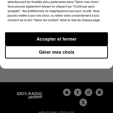
sélectionnant les finalités et/ou partenaires dans "Gérer mes choix".
12 juin 2024 - 4 min 40 sec
Vous pouvez également refuser en cliquant sur "Continuer sans
LES INFOS DU GERS DU 12/06/2024 À 17H00
accepter". Vos préférences ne s'appliqueront que pour ce site. Vous
pouvez mettre à jour vos choix, ou retirer votre consentement à tout
moment via le lien "Gérer les cookies" situé en bas de chaque page.
Podcasts infos du Gers
Accepter et fermer
Gérer mes choix
MENTIONS LÉGALES