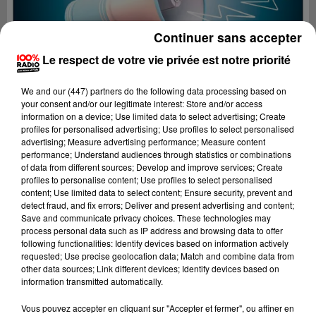
Continuer sans accepter
Le respect de votre vie privée est notre priorité
We and
our (447) partners
do the following data processing based on
your consent and/or our legitimate interest: Store and/or access
information on a device; Use limited data to select advertising; Create
profiles for personalised advertising; Use profiles to select personalised
advertising; Measure advertising performance; Measure content
performance; Understand audiences through statistics or combinations
of data from different sources; Develop and improve services; Create
profiles to personalise content; Use profiles to select personalised
content; Use limited data to select content; Ensure security, prevent and
detect fraud, and fix errors; Deliver and present advertising and content;
Lecture (4 min 40 sec)
Save and communicate privacy choices. These technologies may
process personal data such as IP address and browsing data to offer
following functionalities: Identify devices based on information actively
requested; Use precise geolocation data; Match and combine data from
other data sources; Link different devices; Identify devices based on
100%
information transmitted automatically.
100% Radio les infos du Gers
Vous pouvez accepter en cliquant sur "Accepter et fermer", ou affiner en