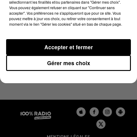
sélectionnant les finalités et/ou partenaires dans "Gérer mes choix".
12 juin 2023 - 4 min 19 sec
Vous pouvez également refuser en cliquant sur "Continuer sans
LES INFOS DU GERS DU 12/06/2023 À 07H00
accepter". Vos préférences ne s'appliqueront que pour ce site. Vous
pouvez mettre à jour vos choix, ou retirer votre consentement à tout
moment via le lien "Gérer les cookies" situé en bas de chaque page.
Podcasts infos du Gers
Accepter et fermer
Gérer mes choix
MENTIONS LÉGALES