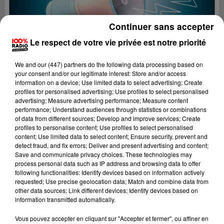
Continuer sans accepter
Le respect de votre vie privée est notre priorité
We and
our (447) partners
do the following data processing based on
your consent and/or our legitimate interest: Store and/or access
information on a device; Use limited data to select advertising; Create
profiles for personalised advertising; Use profiles to select personalised
advertising; Measure advertising performance; Measure content
performance; Understand audiences through statistics or combinations
of data from different sources; Develop and improve services; Create
profiles to personalise content; Use profiles to select personalised
content; Use limited data to select content; Ensure security, prevent and
detect fraud, and fix errors; Deliver and present advertising and content;
Lecture (4 min 19 sec)
Save and communicate privacy choices. These technologies may
process personal data such as IP address and browsing data to offer
following functionalities: Identify devices based on information actively
requested; Use precise geolocation data; Match and combine data from
other data sources; Link different devices; Identify devices based on
100%
information transmitted automatically.
100% radio les infos du Gers
Vous pouvez accepter en cliquant sur "Accepter et fermer", ou affiner en