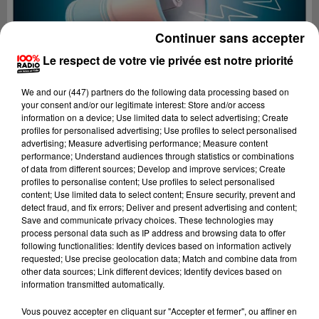
Continuer sans accepter
Le respect de votre vie privée est notre priorité
We and
our (447) partners
do the following data processing based on
your consent and/or our legitimate interest: Store and/or access
information on a device; Use limited data to select advertising; Create
profiles for personalised advertising; Use profiles to select personalised
advertising; Measure advertising performance; Measure content
performance; Understand audiences through statistics or combinations
of data from different sources; Develop and improve services; Create
profiles to personalise content; Use profiles to select personalised
content; Use limited data to select content; Ensure security, prevent and
detect fraud, and fix errors; Deliver and present advertising and content;
Lecture (2 min 22 sec)
Save and communicate privacy choices. These technologies may
process personal data such as IP address and browsing data to offer
following functionalities: Identify devices based on information actively
requested; Use precise geolocation data; Match and combine data from
other data sources; Link different devices; Identify devices based on
100%
information transmitted automatically.
100% Radio les infos du Gers
Vous pouvez accepter en cliquant sur "Accepter et fermer", ou affiner en