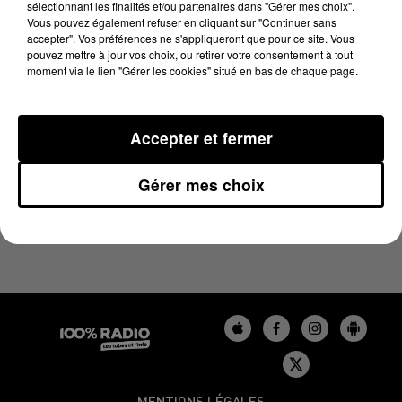
sélectionnant les finalités et/ou partenaires dans "Gérer mes choix".
12 février 2024 - 2 min 22 sec
Vous pouvez également refuser en cliquant sur "Continuer sans
LES INFOS DU GERS DU 12/02/2024 À 10H00
accepter". Vos préférences ne s'appliqueront que pour ce site. Vous
pouvez mettre à jour vos choix, ou retirer votre consentement à tout
moment via le lien "Gérer les cookies" situé en bas de chaque page.
Podcasts infos du Gers
Accepter et fermer
Gérer mes choix
MENTIONS LÉGALES