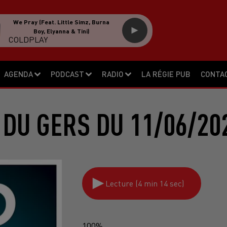
We Pray (feat. Little Simz, Burna
Boy, Elyanna & Tini)
COLDPLAY
AGENDA
PODCAST
RADIO
LA RÉGIE PUB
CONTA
 DU GERS DU 11/06/20
Lecture (4 min 14 sec)
100%