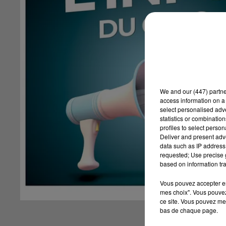
We and
our (447) partn
access information on a 
select personalised ad
statistics or combinatio
profiles to select person
Deliver and present adv
data such as IP address 
requested; Use precise g
based on information tra
Vous pouvez accepter en 
mes choix". Vous pouvez
ce site. Vous pouvez met
bas de chaque page.