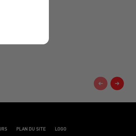
URS
PLAN DU SITE
LOGO