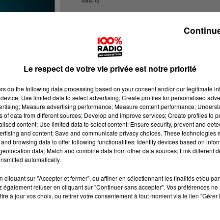
100% Radio les infos du Gers
Continue
Le respect de votre vie privée est notre priorité
ers
do the following data processing based on your consent and/or our legitimate int
device; Use limited data to select advertising; Create profiles for personalised adver
vertising; Measure advertising performance; Measure content performance; Unders
ns of data from different sources; Develop and improve services; Create profiles to 
alised content; Use limited data to select content; Ensure security, prevent and detect
ertising and content; Save and communicate privacy choices. These technologies
and browsing data to offer following functionalities: Identify devices based on infor
eolocation data; Match and combine data from other data sources; Link different de
nsmitted automatically.
cliquant sur "Accepter et fermer", ou affiner en sélectionnant les finalités et/ou pa
 également refuser en cliquant sur "Continuer sans accepter". Vos préférences ne 
tre à jour vos choix, ou retirer votre consentement à tout moment via le lien "Gérer 