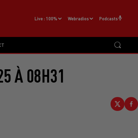
Live :
100%
Webradios
Podcasts
CT
25 À 08H31