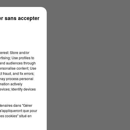
r sans accepter
erest: Store and/or
tising; Use profiles to
tand audiences through
personalise content; Use
 fraud, and fix errors;
 may process personal
mation actively
vices; Identify devices
rtenaires dans "Gérer
s'appliqueront que pour
les cookies" situé en