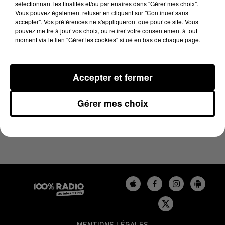
sélectionnant les finalités et/ou partenaires dans "Gérer mes choix".
11 juin 2024 - 4 min 19 sec
Vous pouvez également refuser en cliquant sur "Continuer sans
LES INFOS DU GERS DU 11/06/2024 À 09H01
accepter". Vos préférences ne s'appliqueront que pour ce site. Vous
pouvez mettre à jour vos choix, ou retirer votre consentement à tout
moment via le lien "Gérer les cookies" situé en bas de chaque page.
Podcasts infos du Gers
Accepter et fermer
Gérer mes choix
MENTIONS LÉGALES