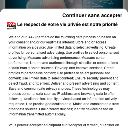
Continuer sans accepter
Le respect de votre vie privée est notre priorité
We and
our (447) partners
do the following data processing based on
your consent and/or our legitimate interest: Store and/or access
information on a device; Use limited data to select advertising; Create
profiles for personalised advertising; Use profiles to select personalised
advertising; Measure advertising performance; Measure content
performance; Understand audiences through statistics or combinations
of data from different sources; Develop and improve services; Create
profiles to personalise content; Use profiles to select personalised
content; Use limited data to select content; Ensure security, prevent and
detect fraud, and fix errors; Deliver and present advertising and content;
Lecture (4 min 19 sec)
Save and communicate privacy choices. These technologies may
process personal data such as IP address and browsing data to offer
following functionalities: Identify devices based on information actively
requested; Use precise geolocation data; Match and combine data from
other data sources; Link different devices; Identify devices based on
100%
information transmitted automatically.
100% Radio les infos du Gers
Vous pouvez accepter en cliquant sur "Accepter et fermer", ou affiner en