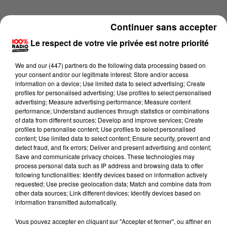
Continuer sans accepter
Le respect de votre vie privée est notre priorité
We and
our (447) partners
do the following data processing based on
your consent and/or our legitimate interest: Store and/or access
information on a device; Use limited data to select advertising; Create
profiles for personalised advertising; Use profiles to select personalised
advertising; Measure advertising performance; Measure content
performance; Understand audiences through statistics or combinations
of data from different sources; Develop and improve services; Create
profiles to personalise content; Use profiles to select personalised
content; Use limited data to select content; Ensure security, prevent and
detect fraud, and fix errors; Deliver and present advertising and content;
Lecture (2 min 13 sec)
Save and communicate privacy choices. These technologies may
process personal data such as IP address and browsing data to offer
following functionalities: Identify devices based on information actively
requested; Use precise geolocation data; Match and combine data from
other data sources; Link different devices; Identify devices based on
100%
information transmitted automatically.
100% Radio les infos du Gers
Vous pouvez accepter en cliquant sur "Accepter et fermer", ou affiner en