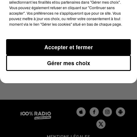
sélectionnant les finalités et/ou partenaires dans "Gérer mes choix".
10 février 2025 - 2 min 13 sec
Vous pouvez également refuser en cliquant sur "Continuer sans
LES INFOS DU GERS DU 10/02/2025 À 10H00
accepter". Vos préférences ne s'appliqueront que pour ce site. Vous
pouvez mettre à jour vos choix, ou retirer votre consentement à tout
moment via le lien "Gérer les cookies" situé en bas de chaque page.
Podcasts infos du Gers
Accepter et fermer
Gérer mes choix
MENTIONS LÉGALES