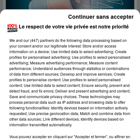
Continuer sans accepter
Le respect de votre vie privée est notre priorité
We and
our (447) partners
do the following data processing based on
your consent and/or our legitimate interest: Store and/or access
information on a device; Use limited data to select advertising; Create
profiles for personalised advertising; Use profiles to select personalised
advertising; Measure advertising performance; Measure content
performance; Understand audiences through statistics or combinations
of data from different sources; Develop and improve services; Create
profiles to personalise content; Use profiles to select personalised
content; Use limited data to select content; Ensure security, prevent and
detect fraud, and fix errors; Deliver and present advertising and content;
Lecture (2 min 22 sec)
Save and communicate privacy choices. These technologies may
process personal data such as IP address and browsing data to offer
following functionalities: Identify devices based on information actively
requested; Use precise geolocation data; Match and combine data from
other data sources; Link different devices; Identify devices based on
100%
information transmitted automatically.
100% Radio les infos du Gers
Vous pouvez accepter en cliquant sur "Accepter et fermer", ou affiner en