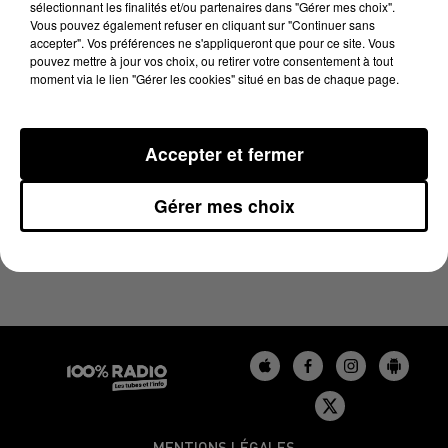
sélectionnant les finalités et/ou partenaires dans "Gérer mes choix".
8 décembre 2023 - 2 min 22 sec
Vous pouvez également refuser en cliquant sur "Continuer sans
LES INFOS DU GERS DU 08/12/2023 À 15H00
accepter". Vos préférences ne s'appliqueront que pour ce site. Vous
pouvez mettre à jour vos choix, ou retirer votre consentement à tout
moment via le lien "Gérer les cookies" situé en bas de chaque page.
Podcasts infos du Gers
Accepter et fermer
Gérer mes choix
MENTIONS LÉGALES