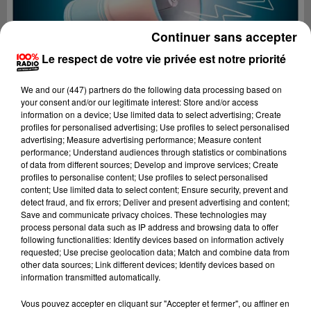
Continuer sans accepter
Le respect de votre vie privée est notre priorité
We and
our (447) partners
do the following data processing based on
your consent and/or our legitimate interest: Store and/or access
information on a device; Use limited data to select advertising; Create
profiles for personalised advertising; Use profiles to select personalised
advertising; Measure advertising performance; Measure content
performance; Understand audiences through statistics or combinations
of data from different sources; Develop and improve services; Create
profiles to personalise content; Use profiles to select personalised
content; Use limited data to select content; Ensure security, prevent and
detect fraud, and fix errors; Deliver and present advertising and content;
Lecture (4 min 41 sec)
Save and communicate privacy choices. These technologies may
process personal data such as IP address and browsing data to offer
following functionalities: Identify devices based on information actively
requested; Use precise geolocation data; Match and combine data from
other data sources; Link different devices; Identify devices based on
100%
information transmitted automatically.
100% Radio les infos du Gers
Vous pouvez accepter en cliquant sur "Accepter et fermer", ou affiner en