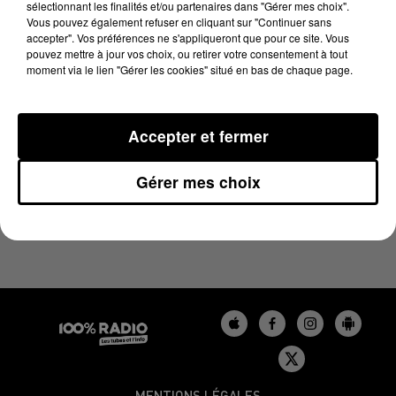
sélectionnant les finalités et/ou partenaires dans "Gérer mes choix".
8 mars 2024 - 4 min 41 sec
Vous pouvez également refuser en cliquant sur "Continuer sans
LES INFOS DU GERS DU 08/03/2024 À 17H00
accepter". Vos préférences ne s'appliqueront que pour ce site. Vous
pouvez mettre à jour vos choix, ou retirer votre consentement à tout
moment via le lien "Gérer les cookies" situé en bas de chaque page.
Podcasts infos du Gers
Accepter et fermer
Gérer mes choix
MENTIONS LÉGALES