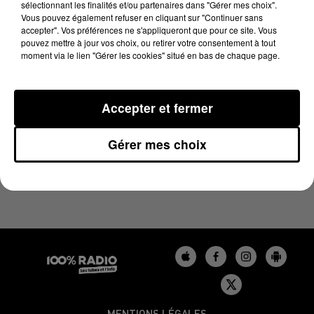
sélectionnant les finalités et/ou partenaires dans "Gérer mes choix".
7 novembre 2023 - 2 min 22 sec
Vous pouvez également refuser en cliquant sur "Continuer sans
LES INFOS DU GERS DU 07/11/2023 À 15H00
accepter". Vos préférences ne s'appliqueront que pour ce site. Vous
pouvez mettre à jour vos choix, ou retirer votre consentement à tout
moment via le lien "Gérer les cookies" situé en bas de chaque page.
Podcasts infos du Gers
Accepter et fermer
Gérer mes choix
MENTIONS LÉGALES