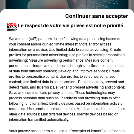
Continuer sans accepter
Le respect de votre vie privée est notre priorité
We and
our (447) partners
do the following data processing based on
your consent and/or our legitimate interest: Store and/or access
information on a device; Use limited data to select advertising; Create
profiles for personalised advertising; Use profiles to select personalised
advertising; Measure advertising performance; Measure content
performance; Understand audiences through statistics or combinations
of data from different sources; Develop and improve services; Create
profiles to personalise content; Use profiles to select personalised
content; Use limited data to select content; Ensure security, prevent and
detect fraud, and fix errors; Deliver and present advertising and content;
Lecture (2 min 22 sec)
Save and communicate privacy choices. These technologies may
process personal data such as IP address and browsing data to offer
following functionalities: Identify devices based on information actively
requested; Use precise geolocation data; Match and combine data from
other data sources; Link different devices; Identify devices based on
100%
information transmitted automatically.
100% Radio les infos du Gers
Vous pouvez accepter en cliquant sur "Accepter et fermer", ou affiner en