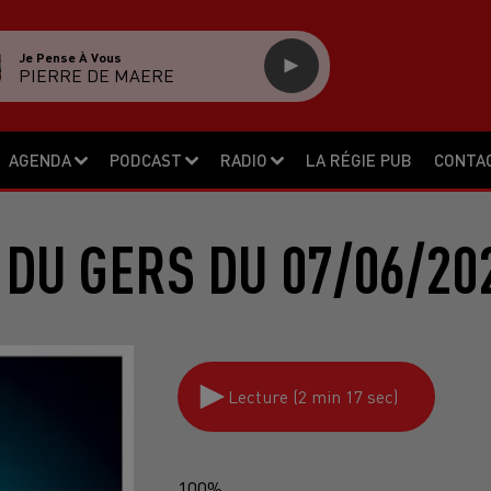
Je Pense À Vous
PIERRE DE MAERE
AGENDA
PODCAST
RADIO
LA RÉGIE PUB
CONTA
 DU GERS DU 07/06/20
Lecture (2 min 17 sec)
100%