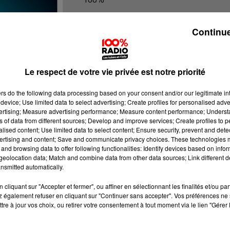
Les infos du Gers
Continue
Le respect de votre vie privée est notre priorité
ers
do the following data processing based on your consent and/or our legitimate int
device; Use limited data to select advertising; Create profiles for personalised adver
vertising; Measure advertising performance; Measure content performance; Unders
ns of data from different sources; Develop and improve services; Create profiles to 
alised content; Use limited data to select content; Ensure security, prevent and detect
ertising and content; Save and communicate privacy choices. These technologies
and browsing data to offer following functionalities: Identify devices based on infor
eolocation data; Match and combine data from other data sources; Link different de
nsmitted automatically.
cliquant sur "Accepter et fermer", ou affiner en sélectionnant les finalités et/ou pa
 également refuser en cliquant sur "Continuer sans accepter". Vos préférences ne 
tre à jour vos choix, ou retirer votre consentement à tout moment via le lien "Gérer 