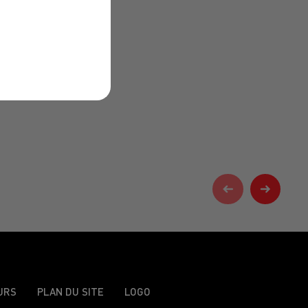
URS
PLAN DU SITE
LOGO