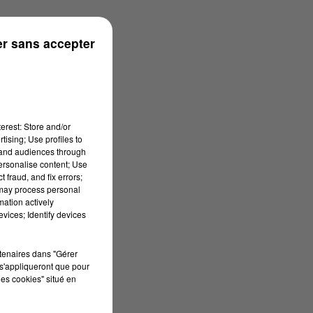
r sans accepter
erest: Store and/or
tising; Use profiles to
tand audiences through
personalise content; Use
 fraud, and fix errors;
 may process personal
mation actively
vices; Identify devices
rtenaires dans "Gérer
s'appliqueront que pour
les cookies" situé en