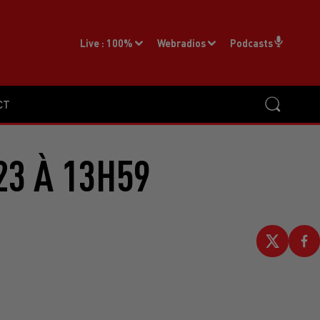
Live :
100%
Webradios
Podcasts
CT
23 À 13H59