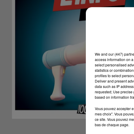
We and
our (447) partn
access information on a 
select personalised ad
statistics or combinatio
profiles to select person
Deliver and present adv
data such as IP address 
requested; Use precise g
based on information tra
Vous pouvez accepter en 
mes choix". Vous pouvez
ce site. Vous pouvez met
bas de chaque page.