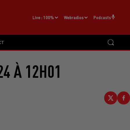
Live :
100%
Webradios
Podcasts
CT
24 À 12H01