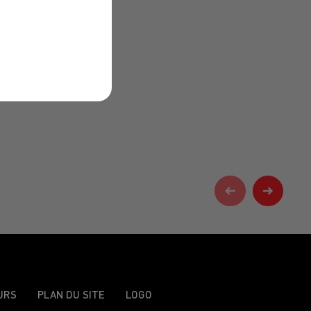
URS
PLAN DU SITE
LOGO