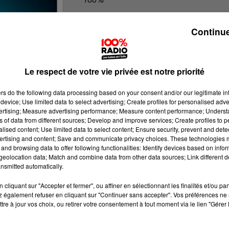
100% Radio les infos du Gers
Continue
Le respect de votre vie privée est notre priorité
ers
do the following data processing based on your consent and/or our legitimate int
device; Use limited data to select advertising; Create profiles for personalised adver
vertising; Measure advertising performance; Measure content performance; Unders
ns of data from different sources; Develop and improve services; Create profiles to 
alised content; Use limited data to select content; Ensure security, prevent and detect
ertising and content; Save and communicate privacy choices. These technologies
and browsing data to offer following functionalities: Identify devices based on infor
eolocation data; Match and combine data from other data sources; Link different de
nsmitted automatically.
cliquant sur "Accepter et fermer", ou affiner en sélectionnant les finalités et/ou pa
 également refuser en cliquant sur "Continuer sans accepter". Vos préférences ne 
tre à jour vos choix, ou retirer votre consentement à tout moment via le lien "Gérer 