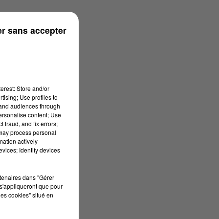
r sans accepter
erest: Store and/or
tising; Use profiles to
tand audiences through
personalise content; Use
 fraud, and fix errors;
 may process personal
mation actively
vices; Identify devices
rtenaires dans "Gérer
s'appliqueront que pour
les cookies" situé en