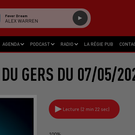
Fever Dream
ALEX WARREN
AGENDA
PODCAST
RADIO
LA RÉGIE PUB
CONTA
 DU GERS DU 07/05/20
Lecture (2 min 22 sec)
100%