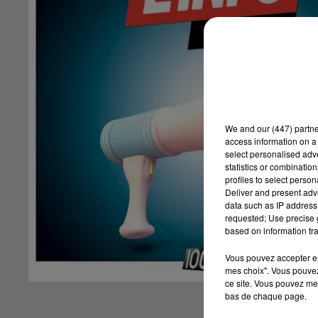
We and
our (447) partn
access information on a 
select personalised ad
statistics or combinatio
profiles to select person
Deliver and present adv
data such as IP address 
requested; Use precise g
based on information tra
Vous pouvez accepter en 
mes choix". Vous pouvez
ce site. Vous pouvez met
bas de chaque page.