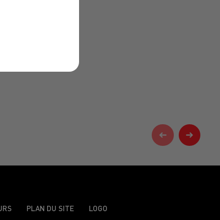
URS
PLAN DU SITE
LOGO