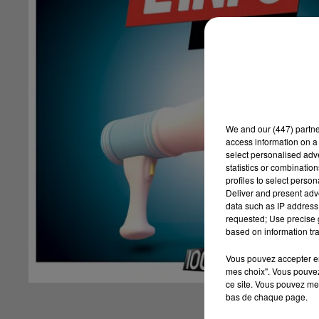
We and
our (447) partn
access information on a 
select personalised ad
statistics or combinatio
profiles to select person
Deliver and present adv
data such as IP address 
requested; Use precise g
based on information tra
Vous pouvez accepter en 
mes choix". Vous pouvez
ce site. Vous pouvez met
bas de chaque page.