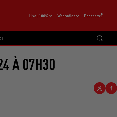
Live :
100%
Webradios
Podcasts
CT
24 À 07H30