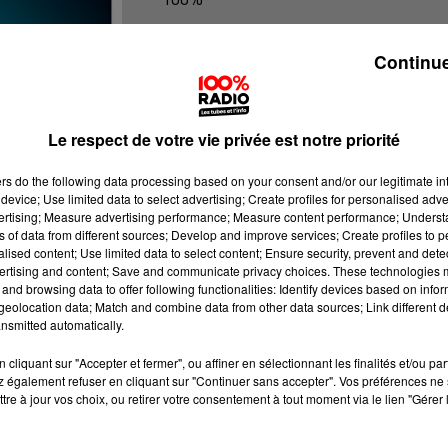
100% Radio les infos du Gers
Continue
Le respect de votre vie privée est notre priorité
ers
do the following data processing based on your consent and/or our legitimate int
device; Use limited data to select advertising; Create profiles for personalised adver
vertising; Measure advertising performance; Measure content performance; Unders
ns of data from different sources; Develop and improve services; Create profiles to 
alised content; Use limited data to select content; Ensure security, prevent and detect
ertising and content; Save and communicate privacy choices. These technologies
and browsing data to offer following functionalities: Identify devices based on infor
eolocation data; Match and combine data from other data sources; Link different de
nsmitted automatically.
cliquant sur "Accepter et fermer", ou affiner en sélectionnant les finalités et/ou pa
 également refuser en cliquant sur "Continuer sans accepter". Vos préférences ne 
tre à jour vos choix, ou retirer votre consentement à tout moment via le lien "Gérer 