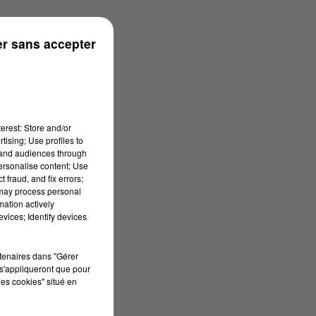
r sans accepter
erest: Store and/or
tising; Use profiles to
tand audiences through
personalise content; Use
 fraud, and fix errors;
 may process personal
mation actively
vices; Identify devices
rtenaires dans "Gérer
s'appliqueront que pour
les cookies" situé en