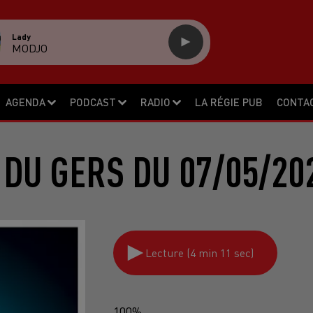
Lady
MODJO
AGENDA
PODCAST
RADIO
LA RÉGIE PUB
CONTA
 DU GERS DU 07/05/20
Lecture (4 min 11 sec)
100%