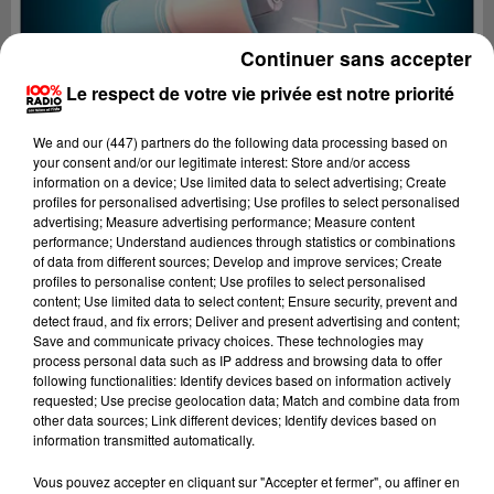
Continuer sans accepter
Le respect de votre vie privée est notre priorité
We and
our (447) partners
do the following data processing based on
your consent and/or our legitimate interest: Store and/or access
information on a device; Use limited data to select advertising; Create
profiles for personalised advertising; Use profiles to select personalised
advertising; Measure advertising performance; Measure content
performance; Understand audiences through statistics or combinations
of data from different sources; Develop and improve services; Create
profiles to personalise content; Use profiles to select personalised
content; Use limited data to select content; Ensure security, prevent and
detect fraud, and fix errors; Deliver and present advertising and content;
Lecture (2 min 22 sec)
Save and communicate privacy choices. These technologies may
process personal data such as IP address and browsing data to offer
following functionalities: Identify devices based on information actively
requested; Use precise geolocation data; Match and combine data from
other data sources; Link different devices; Identify devices based on
100%
information transmitted automatically.
100% Radio les infos du Gers
Vous pouvez accepter en cliquant sur "Accepter et fermer", ou affiner en