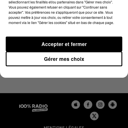
sélectionnant les finalités et/ou partenaires dans "Gérer mes choix".
7 mars 2024 - 2 min 22 sec
Vous pouvez également refuser en cliquant sur "Continuer sans
LES INFOS DU GERS DU 07/03/2024 À 13H58
accepter". Vos préférences ne s'appliqueront que pour ce site. Vous
pouvez mettre à jour vos choix, ou retirer votre consentement à tout
moment via le lien "Gérer les cookies" situé en bas de chaque page.
Podcasts infos du Gers
Accepter et fermer
Gérer mes choix
MENTIONS LÉGALES