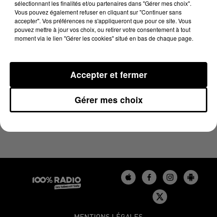
sélectionnant les finalités et/ou partenaires dans "Gérer mes choix".
7 février 2025 - 4 min 14 sec
Vous pouvez également refuser en cliquant sur "Continuer sans
LES INFOS DU GERS DU 07/02/2025 À 09H00
accepter". Vos préférences ne s'appliqueront que pour ce site. Vous
pouvez mettre à jour vos choix, ou retirer votre consentement à tout
moment via le lien "Gérer les cookies" situé en bas de chaque page.
Podcasts infos du Gers
Accepter et fermer
Gérer mes choix
MENTIONS LÉGALES