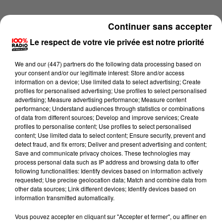
Continuer sans accepter
Le respect de votre vie privée est notre priorité
We and
our (447) partners
do the following data processing based on
your consent and/or our legitimate interest: Store and/or access
information on a device; Use limited data to select advertising; Create
profiles for personalised advertising; Use profiles to select personalised
advertising; Measure advertising performance; Measure content
performance; Understand audiences through statistics or combinations
of data from different sources; Develop and improve services; Create
profiles to personalise content; Use profiles to select personalised
content; Use limited data to select content; Ensure security, prevent and
detect fraud, and fix errors; Deliver and present advertising and content;
Lecture (4 min 14 sec)
Save and communicate privacy choices. These technologies may
process personal data such as IP address and browsing data to offer
following functionalities: Identify devices based on information actively
requested; Use precise geolocation data; Match and combine data from
other data sources; Link different devices; Identify devices based on
100%
information transmitted automatically.
100% Radio les infos du Gers
Vous pouvez accepter en cliquant sur "Accepter et fermer", ou affiner en