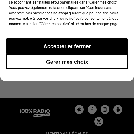
sélectionnant les finalités et/ou partenaires dans "Gérer mes choix".
6 décembre 2024 - 4 min 13 sec
Vous pouvez également refuser en cliquant sur "Continuer sans
LES INFOS DU GERS DU 06/12/2024 À 17H00
accepter". Vos préférences ne s'appliqueront que pour ce site. Vous
pouvez mettre à jour vos choix, ou retirer votre consentement à tout
moment via le lien "Gérer les cookies" situé en bas de chaque page.
Podcasts infos du Gers
Accepter et fermer
Gérer mes choix
MENTIONS LÉGALES