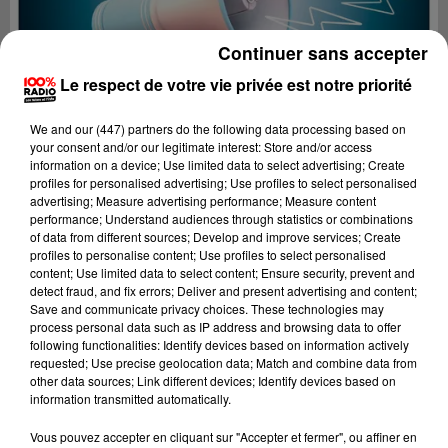
Continuer sans accepter
Le respect de votre vie privée est notre priorité
We and
our (447) partners
do the following data processing based on
your consent and/or our legitimate interest: Store and/or access
information on a device; Use limited data to select advertising; Create
profiles for personalised advertising; Use profiles to select personalised
advertising; Measure advertising performance; Measure content
performance; Understand audiences through statistics or combinations
of data from different sources; Develop and improve services; Create
profiles to personalise content; Use profiles to select personalised
content; Use limited data to select content; Ensure security, prevent and
detect fraud, and fix errors; Deliver and present advertising and content;
Lecture (4 min 13 sec)
Save and communicate privacy choices. These technologies may
process personal data such as IP address and browsing data to offer
following functionalities: Identify devices based on information actively
requested; Use precise geolocation data; Match and combine data from
other data sources; Link different devices; Identify devices based on
100%
information transmitted automatically.
100% Radio les infos du Gers
Vous pouvez accepter en cliquant sur "Accepter et fermer", ou affiner en