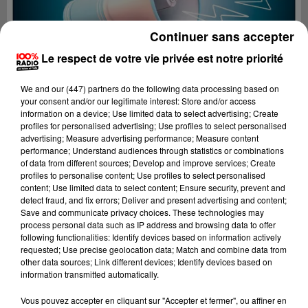
Continuer sans accepter
Le respect de votre vie privée est notre priorité
We and
our (447) partners
do the following data processing based on
your consent and/or our legitimate interest: Store and/or access
information on a device; Use limited data to select advertising; Create
profiles for personalised advertising; Use profiles to select personalised
advertising; Measure advertising performance; Measure content
performance; Understand audiences through statistics or combinations
of data from different sources; Develop and improve services; Create
profiles to personalise content; Use profiles to select personalised
content; Use limited data to select content; Ensure security, prevent and
detect fraud, and fix errors; Deliver and present advertising and content;
Lecture (4 min 12 sec)
Save and communicate privacy choices. These technologies may
process personal data such as IP address and browsing data to offer
following functionalities: Identify devices based on information actively
requested; Use precise geolocation data; Match and combine data from
other data sources; Link different devices; Identify devices based on
100%
information transmitted automatically.
Les infos du Gers
Vous pouvez accepter en cliquant sur "Accepter et fermer", ou affiner en