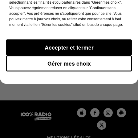
sélectionnant les finalités et/ou partenaires dans "Gérer mes choix".
6 juin 2023 - 4 min 12 sec
Vous pouvez également refuser en cliquant sur "Continuer sans
LES INFOS DU GERS DU 06/06/2023 À 07H30
accepter". Vos préférences ne s'appliqueront que pour ce site. Vous
pouvez mettre à jour vos choix, ou retirer votre consentement à tout
moment via le lien "Gérer les cookies" situé en bas de chaque page.
Podcasts infos du Gers
Accepter et fermer
Gérer mes choix
MENTIONS LÉGALES