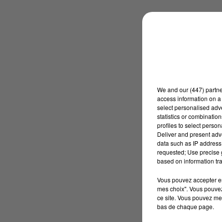
We and
our (447) partn
access information on a 
select personalised ad
statistics or combinatio
profiles to select person
Deliver and present adv
data such as IP address 
requested; Use precise g
based on information tra
Vous pouvez accepter en 
mes choix". Vous pouvez
ce site. Vous pouvez met
bas de chaque page.