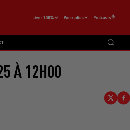
Live :
100%
Webradios
Podcasts
CT
25 À 12H00