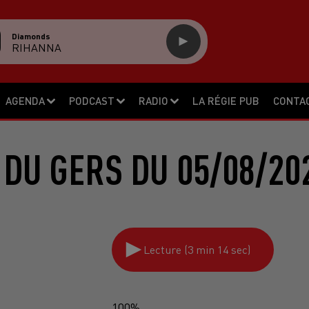
Diamonds
RIHANNA
AGENDA
PODCAST
RADIO
LA RÉGIE PUB
CONTA
 DU GERS DU 05/08/20
Lecture (3 min 14 sec)
100%