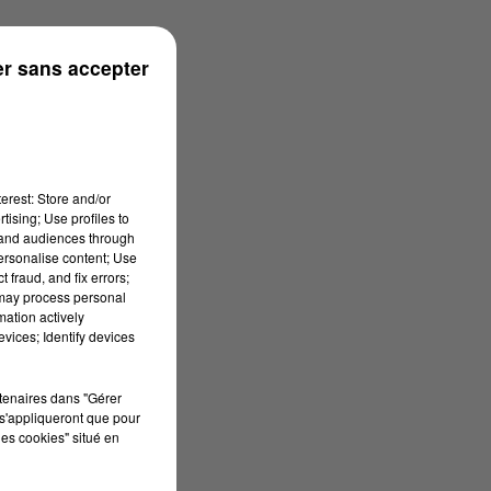
r sans accepter
erest: Store and/or
tising; Use profiles to
tand audiences through
personalise content; Use
 fraud, and fix errors;
 may process personal
mation actively
vices; Identify devices
rtenaires dans "Gérer
s'appliqueront que pour
les cookies" situé en