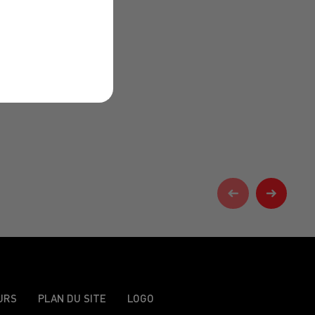
URS
PLAN DU SITE
LOGO