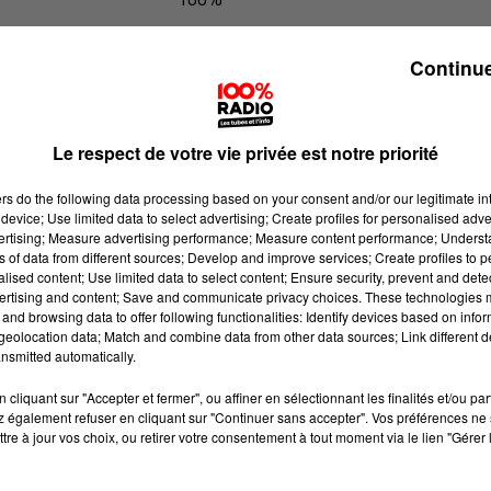
100% Radio les infos du Gers
Continue
Le respect de votre vie privée est notre priorité
ers
do the following data processing based on your consent and/or our legitimate int
device; Use limited data to select advertising; Create profiles for personalised adver
vertising; Measure advertising performance; Measure content performance; Unders
ns of data from different sources; Develop and improve services; Create profiles to 
alised content; Use limited data to select content; Ensure security, prevent and detect
ertising and content; Save and communicate privacy choices. These technologies
and browsing data to offer following functionalities: Identify devices based on infor
eolocation data; Match and combine data from other data sources; Link different de
nsmitted automatically.
cliquant sur "Accepter et fermer", ou affiner en sélectionnant les finalités et/ou pa
 également refuser en cliquant sur "Continuer sans accepter". Vos préférences ne 
tre à jour vos choix, ou retirer votre consentement à tout moment via le lien "Gérer 