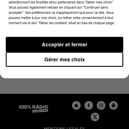
sélectionnant les finalités et/ou partenaires dans "Gérer mes choix".
5 août 2025 - 4 min 15 sec
Vous pouvez également refuser en cliquant sur "Continuer sans
LES INFOS DU GERS DU 05/08/2025 À 09H00
accepter". Vos préférences ne s'appliqueront que pour ce site. Vous
pouvez mettre à jour vos choix, ou retirer votre consentement à tout
moment via le lien "Gérer les cookies" situé en bas de chaque page.
Podcasts infos du Gers
Accepter et fermer
Gérer mes choix
MENTIONS LÉGALES