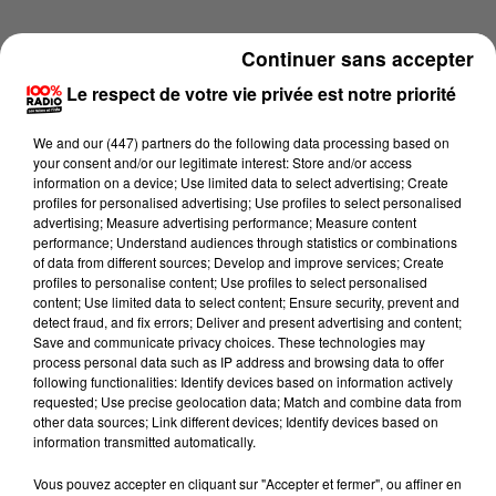
Continuer sans accepter
Le respect de votre vie privée est notre priorité
We and
our (447) partners
do the following data processing based on
your consent and/or our legitimate interest: Store and/or access
information on a device; Use limited data to select advertising; Create
profiles for personalised advertising; Use profiles to select personalised
advertising; Measure advertising performance; Measure content
performance; Understand audiences through statistics or combinations
of data from different sources; Develop and improve services; Create
profiles to personalise content; Use profiles to select personalised
content; Use limited data to select content; Ensure security, prevent and
detect fraud, and fix errors; Deliver and present advertising and content;
Lecture (4 min 15 sec)
Save and communicate privacy choices. These technologies may
process personal data such as IP address and browsing data to offer
following functionalities: Identify devices based on information actively
requested; Use precise geolocation data; Match and combine data from
other data sources; Link different devices; Identify devices based on
100%
information transmitted automatically.
100% Radio les infos du Gers
Vous pouvez accepter en cliquant sur "Accepter et fermer", ou affiner en