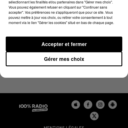
sélectionnant les finalités et/ou partenaires dans "Gérer mes choix".
5 février 2024 - 4 min 13 sec
Vous pouvez également refuser en cliquant sur "Continuer sans
LES INFOS DU GERS DU 05/02/2024 À 07H29
accepter". Vos préférences ne s'appliqueront que pour ce site. Vous
pouvez mettre à jour vos choix, ou retirer votre consentement à tout
moment via le lien "Gérer les cookies" situé en bas de chaque page.
Podcasts infos du Gers
Accepter et fermer
Gérer mes choix
MENTIONS LÉGALES