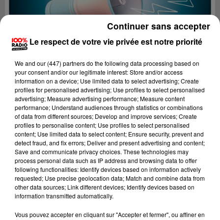
Continuer sans accepter
Le respect de votre vie privée est notre priorité
We and
our (447) partners
do the following data processing based on
your consent and/or our legitimate interest: Store and/or access
information on a device; Use limited data to select advertising; Create
profiles for personalised advertising; Use profiles to select personalised
advertising; Measure advertising performance; Measure content
performance; Understand audiences through statistics or combinations
of data from different sources; Develop and improve services; Create
profiles to personalise content; Use profiles to select personalised
content; Use limited data to select content; Ensure security, prevent and
detect fraud, and fix errors; Deliver and present advertising and content;
Lecture (4 min 13 sec)
Save and communicate privacy choices. These technologies may
process personal data such as IP address and browsing data to offer
following functionalities: Identify devices based on information actively
requested; Use precise geolocation data; Match and combine data from
other data sources; Link different devices; Identify devices based on
100%
information transmitted automatically.
100% Radio les infos du Gers
Vous pouvez accepter en cliquant sur "Accepter et fermer", ou affiner en