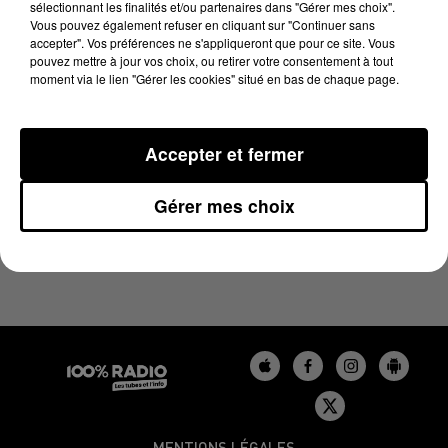
sélectionnant les finalités et/ou partenaires dans "Gérer mes choix".
4 novembre 2024 - 2 min 22 sec
Vous pouvez également refuser en cliquant sur "Continuer sans
LES INFOS DU GERS DU 04/11/2024 À 11H59
accepter". Vos préférences ne s'appliqueront que pour ce site. Vous
pouvez mettre à jour vos choix, ou retirer votre consentement à tout
moment via le lien "Gérer les cookies" situé en bas de chaque page.
Podcasts infos du Gers
Accepter et fermer
Gérer mes choix
MENTIONS LÉGALES