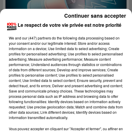
Continuer sans accepter
Le respect de votre vie privée est notre priorité
We and
our (447) partners
do the following data processing based on
your consent and/or our legitimate interest: Store and/or access
information on a device; Use limited data to select advertising; Create
profiles for personalised advertising; Use profiles to select personalised
advertising; Measure advertising performance; Measure content
performance; Understand audiences through statistics or combinations
of data from different sources; Develop and improve services; Create
profiles to personalise content; Use profiles to select personalised
content; Use limited data to select content; Ensure security, prevent and
detect fraud, and fix errors; Deliver and present advertising and content;
Lecture (2 min 22 sec)
Save and communicate privacy choices. These technologies may
process personal data such as IP address and browsing data to offer
following functionalities: Identify devices based on information actively
requested; Use precise geolocation data; Match and combine data from
other data sources; Link different devices; Identify devices based on
100%
information transmitted automatically.
100% Radio les infos du Gers
Vous pouvez accepter en cliquant sur "Accepter et fermer", ou affiner en