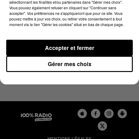
sélectionnant les finalités et/ou partenaires dans "Gérer mes choix".
3 novembre 2023 - 2 min 22 sec
Vous pouvez également refuser en cliquant sur "Continuer sans
LES INFOS DU GERS DU 03/11/2023 À 10H00
accepter". Vos préférences ne s'appliqueront que pour ce site. Vous
pouvez mettre à jour vos choix, ou retirer votre consentement à tout
moment via le lien "Gérer les cookies" situé en bas de chaque page.
Podcasts infos du Gers
Accepter et fermer
Gérer mes choix
MENTIONS LÉGALES