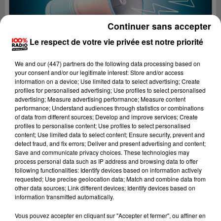
Continuer sans accepter
Le respect de votre vie privée est notre priorité
We and
our (447) partners
do the following data processing based on
your consent and/or our legitimate interest: Store and/or access
information on a device; Use limited data to select advertising; Create
profiles for personalised advertising; Use profiles to select personalised
advertising; Measure advertising performance; Measure content
performance; Understand audiences through statistics or combinations
of data from different sources; Develop and improve services; Create
profiles to personalise content; Use profiles to select personalised
content; Use limited data to select content; Ensure security, prevent and
detect fraud, and fix errors; Deliver and present advertising and content;
Lecture (2 min 22 sec)
Save and communicate privacy choices. These technologies may
process personal data such as IP address and browsing data to offer
following functionalities: Identify devices based on information actively
requested; Use precise geolocation data; Match and combine data from
other data sources; Link different devices; Identify devices based on
100%
information transmitted automatically.
100% Radio les infos du Gers
Vous pouvez accepter en cliquant sur "Accepter et fermer", ou affiner en