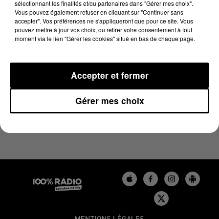
sélectionnant les finalités et/ou partenaires dans "Gérer mes choix".
3 juillet 2023 - 4 min 19 sec
Vous pouvez également refuser en cliquant sur "Continuer sans
LES INFOS DU GERS DU 03/07/2023 À 09H00
accepter". Vos préférences ne s'appliqueront que pour ce site. Vous
pouvez mettre à jour vos choix, ou retirer votre consentement à tout
moment via le lien "Gérer les cookies" situé en bas de chaque page.
Podcasts infos du Gers
Accepter et fermer
Gérer mes choix
MENTIONS LÉGALES