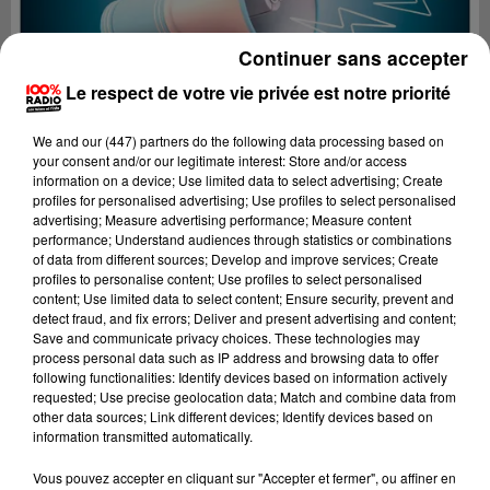
Continuer sans accepter
Le respect de votre vie privée est notre priorité
We and
our (447) partners
do the following data processing based on
your consent and/or our legitimate interest: Store and/or access
information on a device; Use limited data to select advertising; Create
profiles for personalised advertising; Use profiles to select personalised
advertising; Measure advertising performance; Measure content
performance; Understand audiences through statistics or combinations
of data from different sources; Develop and improve services; Create
profiles to personalise content; Use profiles to select personalised
content; Use limited data to select content; Ensure security, prevent and
detect fraud, and fix errors; Deliver and present advertising and content;
Lecture (4 min 19 sec)
Save and communicate privacy choices. These technologies may
process personal data such as IP address and browsing data to offer
following functionalities: Identify devices based on information actively
requested; Use precise geolocation data; Match and combine data from
other data sources; Link different devices; Identify devices based on
100%
information transmitted automatically.
100% Radio les infos du Gers
Vous pouvez accepter en cliquant sur "Accepter et fermer", ou affiner en