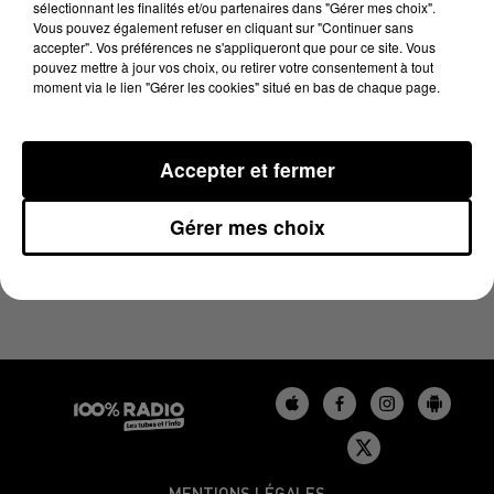
sélectionnant les finalités et/ou partenaires dans "Gérer mes choix".
3 mai 2024 - 4 min 22 sec
Vous pouvez également refuser en cliquant sur "Continuer sans
LES INFOS DU GERS DU 03/05/2024 À 09H00
accepter". Vos préférences ne s'appliqueront que pour ce site. Vous
pouvez mettre à jour vos choix, ou retirer votre consentement à tout
moment via le lien "Gérer les cookies" situé en bas de chaque page.
Podcasts infos du Gers
Accepter et fermer
Gérer mes choix
MENTIONS LÉGALES