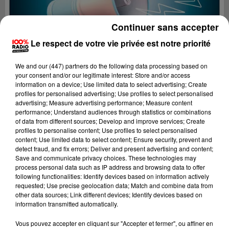
Continuer sans accepter
Le respect de votre vie privée est notre priorité
We and
our (447) partners
do the following data processing based on
your consent and/or our legitimate interest: Store and/or access
information on a device; Use limited data to select advertising; Create
profiles for personalised advertising; Use profiles to select personalised
advertising; Measure advertising performance; Measure content
performance; Understand audiences through statistics or combinations
of data from different sources; Develop and improve services; Create
profiles to personalise content; Use profiles to select personalised
content; Use limited data to select content; Ensure security, prevent and
detect fraud, and fix errors; Deliver and present advertising and content;
Lecture (4 min 22 sec)
Save and communicate privacy choices. These technologies may
process personal data such as IP address and browsing data to offer
following functionalities: Identify devices based on information actively
requested; Use precise geolocation data; Match and combine data from
other data sources; Link different devices; Identify devices based on
100%
information transmitted automatically.
100% Radio les infos du Gers
Vous pouvez accepter en cliquant sur "Accepter et fermer", ou affiner en