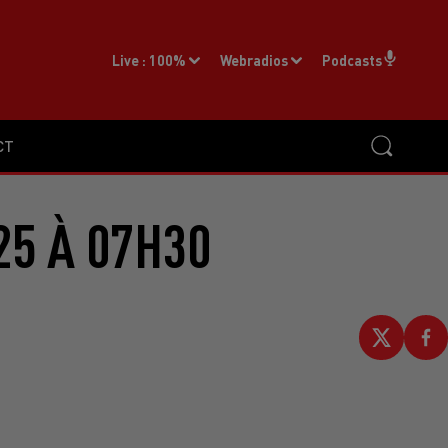
Live :
100%
Webradios
Podcasts
CT
25 À 07H30