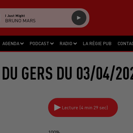
I Just Might
BRUNO MARS
AGENDA
PODCAST
RADIO
LA RÉGIE PUB
CONTA
 DU GERS DU 03/04/20
Lecture (4 min 29 sec)
100%