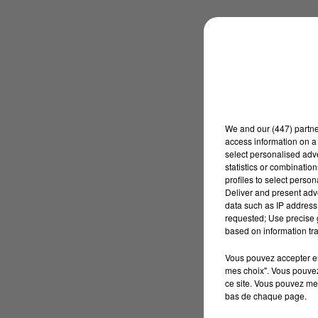
We and
our (447) partn
access information on a 
select personalised ad
statistics or combinatio
profiles to select person
Deliver and present adv
data such as IP address 
requested; Use precise g
based on information tra
Vous pouvez accepter en 
mes choix". Vous pouvez
ce site. Vous pouvez met
bas de chaque page.