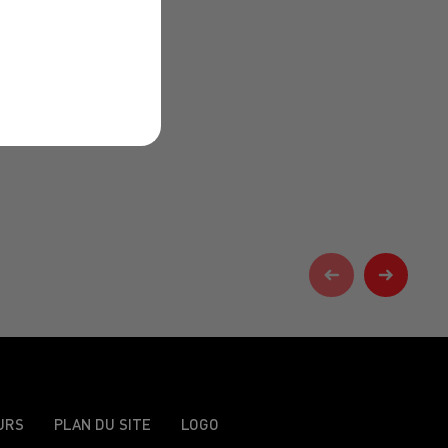
URS
PLAN DU SITE
LOGO