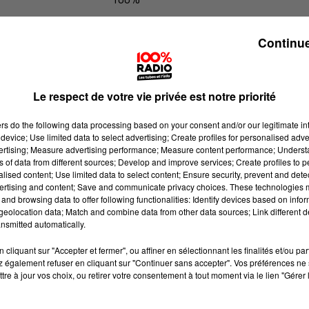
100% Radio les infos du Gers
Continue
Le respect de votre vie privée est notre priorité
ers
do the following data processing based on your consent and/or our legitimate int
device; Use limited data to select advertising; Create profiles for personalised adver
vertising; Measure advertising performance; Measure content performance; Unders
ns of data from different sources; Develop and improve services; Create profiles to 
alised content; Use limited data to select content; Ensure security, prevent and detect
ertising and content; Save and communicate privacy choices. These technologies
and browsing data to offer following functionalities: Identify devices based on infor
eolocation data; Match and combine data from other data sources; Link different de
nsmitted automatically.
cliquant sur "Accepter et fermer", ou affiner en sélectionnant les finalités et/ou pa
 également refuser en cliquant sur "Continuer sans accepter". Vos préférences ne 
tre à jour vos choix, ou retirer votre consentement à tout moment via le lien "Gérer 