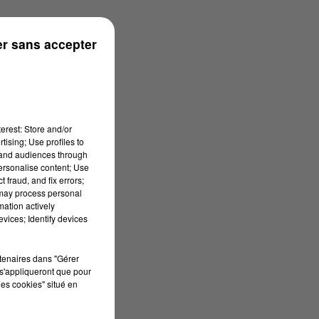
r sans accepter
erest: Store and/or
tising; Use profiles to
tand audiences through
personalise content; Use
 fraud, and fix errors;
 may process personal
mation actively
vices; Identify devices
rtenaires dans "Gérer
s'appliqueront que pour
les cookies" situé en