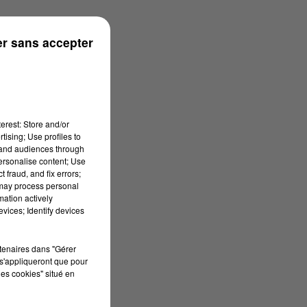
r sans accepter
erest: Store and/or
tising; Use profiles to
tand audiences through
personalise content; Use
 fraud, and fix errors;
 may process personal
mation actively
vices; Identify devices
rtenaires dans "Gérer
s'appliqueront que pour
les cookies" situé en