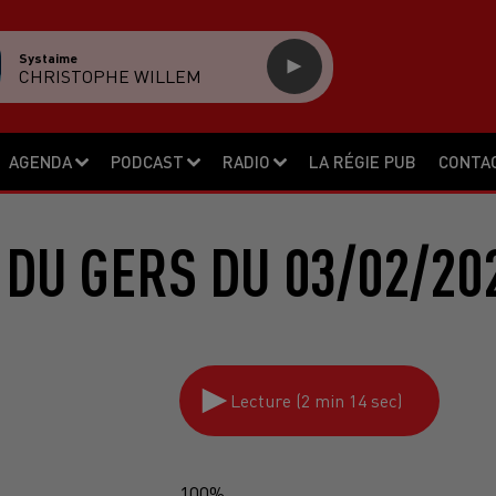
Systaime
CHRISTOPHE WILLEM
AGENDA
PODCAST
RADIO
LA RÉGIE PUB
CONTA
 DU GERS DU 03/02/20
Lecture (2 min 14 sec)
100%