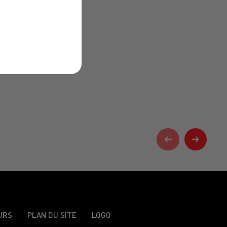
URS
PLAN DU SITE
LOGO