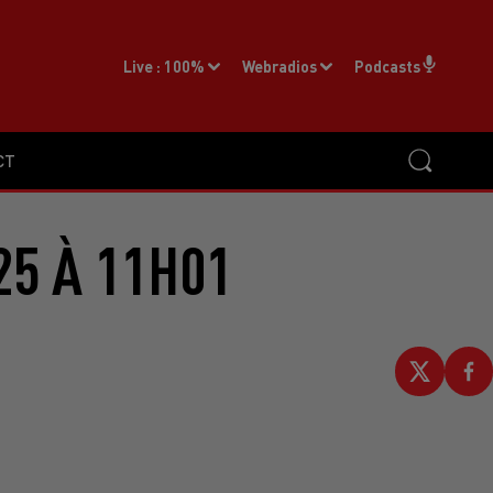
Live :
100%
Webradios
Podcasts
CT
25 À 11H01