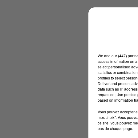
We and
our (447) partn
access information on a 
select personalised ad
statistics or combinatio
profiles to select person
Deliver and present adv
data such as IP address 
requested; Use precise g
based on information tra
Vous pouvez accepter en 
mes choix". Vous pouvez
ce site. Vous pouvez met
bas de chaque page.