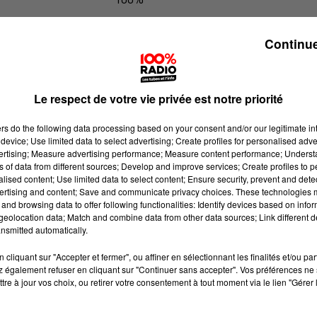
100% Radio les infos du Gers
Continue
Le respect de votre vie privée est notre priorité
ers
do the following data processing based on your consent and/or our legitimate int
device; Use limited data to select advertising; Create profiles for personalised adver
vertising; Measure advertising performance; Measure content performance; Unders
ns of data from different sources; Develop and improve services; Create profiles to 
alised content; Use limited data to select content; Ensure security, prevent and detect
ertising and content; Save and communicate privacy choices. These technologies
and browsing data to offer following functionalities: Identify devices based on infor
eolocation data; Match and combine data from other data sources; Link different de
nsmitted automatically.
cliquant sur "Accepter et fermer", ou affiner en sélectionnant les finalités et/ou pa
 également refuser en cliquant sur "Continuer sans accepter". Vos préférences ne 
tre à jour vos choix, ou retirer votre consentement à tout moment via le lien "Gérer 