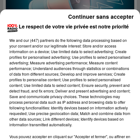
Continuer sans accepter
Le respect de votre vie privée est notre priorité
We and
our (447) partners
do the following data processing based on
your consent and/or our legitimate interest: Store and/or access
information on a device; Use limited data to select advertising; Create
profiles for personalised advertising; Use profiles to select personalised
advertising; Measure advertising performance; Measure content
performance; Understand audiences through statistics or combinations
of data from different sources; Develop and improve services; Create
profiles to personalise content; Use profiles to select personalised
content; Use limited data to select content; Ensure security, prevent and
detect fraud, and fix errors; Deliver and present advertising and content;
Lecture (4 min 2 sec)
Save and communicate privacy choices. These technologies may
process personal data such as IP address and browsing data to offer
following functionalities: Identify devices based on information actively
requested; Use precise geolocation data; Match and combine data from
other data sources; Link different devices; Identify devices based on
100%
information transmitted automatically.
Les infos du Gers
Vous pouvez accepter en cliquant sur "Accepter et fermer", ou affiner en