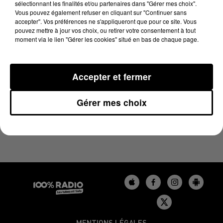
sélectionnant les finalités et/ou partenaires dans "Gérer mes choix".
2 juin 2023 - 4 min 2 sec
Vous pouvez également refuser en cliquant sur "Continuer sans
LES INFOS DU GERS DU 02/06/2023 À 17H58
accepter". Vos préférences ne s'appliqueront que pour ce site. Vous
pouvez mettre à jour vos choix, ou retirer votre consentement à tout
moment via le lien "Gérer les cookies" situé en bas de chaque page.
Podcasts infos du Gers
Accepter et fermer
Gérer mes choix
MENTIONS LÉGALES