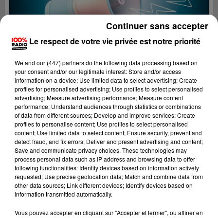
Continuer sans accepter
Le respect de votre vie privée est notre priorité
We and
our (447) partners
do the following data processing based on
your consent and/or our legitimate interest: Store and/or access
information on a device; Use limited data to select advertising; Create
profiles for personalised advertising; Use profiles to select personalised
advertising; Measure advertising performance; Measure content
performance; Understand audiences through statistics or combinations
of data from different sources; Develop and improve services; Create
profiles to personalise content; Use profiles to select personalised
content; Use limited data to select content; Ensure security, prevent and
detect fraud, and fix errors; Deliver and present advertising and content;
Lecture (4 min 25 sec)
Save and communicate privacy choices. These technologies may
process personal data such as IP address and browsing data to offer
following functionalities: Identify devices based on information actively
requested; Use precise geolocation data; Match and combine data from
other data sources; Link different devices; Identify devices based on
100%
information transmitted automatically.
100% Radio les infos du Gers
Vous pouvez accepter en cliquant sur "Accepter et fermer", ou affiner en