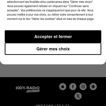
sélectionnant les finalités et/ou partenaires dans "Gérer mes choix".
2 mai 2024 - 4 min 25 sec
Vous pouvez également refuser en cliquant sur "Continuer sans
LES INFOS DU GERS DU 02/05/2024 À 08H00
accepter". Vos préférences ne s'appliqueront que pour ce site. Vous
pouvez mettre à jour vos choix, ou retirer votre consentement à tout
moment via le lien "Gérer les cookies" situé en bas de chaque page.
Podcasts infos du Gers
Accepter et fermer
Gérer mes choix
MENTIONS LÉGALES