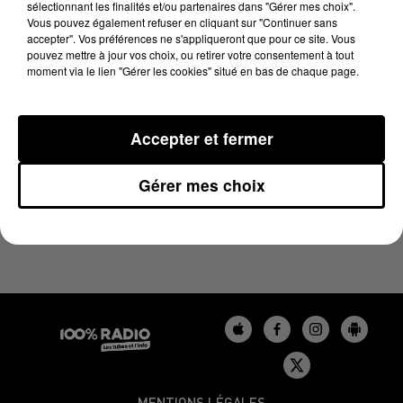
sélectionnant les finalités et/ou partenaires dans "Gérer mes choix".
1er décembre 2023 - 4 min 24 sec
Vous pouvez également refuser en cliquant sur "Continuer sans
LES INFOS DU GERS DU 01/12/2023 À 08H00
accepter". Vos préférences ne s'appliqueront que pour ce site. Vous
pouvez mettre à jour vos choix, ou retirer votre consentement à tout
moment via le lien "Gérer les cookies" situé en bas de chaque page.
Podcasts infos du Gers
Accepter et fermer
Gérer mes choix
MENTIONS LÉGALES