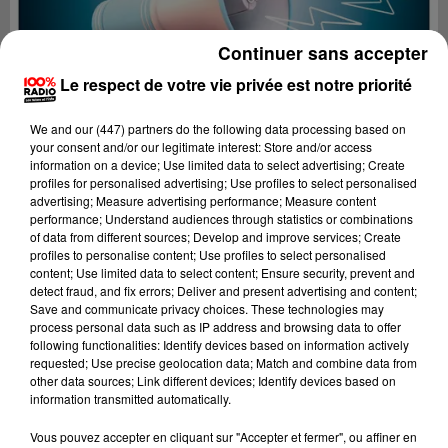
Continuer sans accepter
Le respect de votre vie privée est notre priorité
We and
our (447) partners
do the following data processing based on
your consent and/or our legitimate interest: Store and/or access
information on a device; Use limited data to select advertising; Create
profiles for personalised advertising; Use profiles to select personalised
advertising; Measure advertising performance; Measure content
performance; Understand audiences through statistics or combinations
of data from different sources; Develop and improve services; Create
profiles to personalise content; Use profiles to select personalised
content; Use limited data to select content; Ensure security, prevent and
detect fraud, and fix errors; Deliver and present advertising and content;
Lecture (4 min 24 sec)
Save and communicate privacy choices. These technologies may
process personal data such as IP address and browsing data to offer
following functionalities: Identify devices based on information actively
requested; Use precise geolocation data; Match and combine data from
other data sources; Link different devices; Identify devices based on
100%
information transmitted automatically.
100% Radio les infos du Gers
Vous pouvez accepter en cliquant sur "Accepter et fermer", ou affiner en