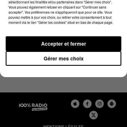
sélectionnant les finalités et/ou partenaires dans "Gérer mes choix".
1er mai 2025 - 4 min 17 sec
Vous pouvez également refuser en cliquant sur "Continuer sans
LES INFOS DU GERS DU 01/05/2025 À 07H00
accepter". Vos préférences ne s'appliqueront que pour ce site. Vous
pouvez mettre à jour vos choix, ou retirer votre consentement à tout
moment via le lien "Gérer les cookies" situé en bas de chaque page.
Podcasts infos du Gers
Accepter et fermer
Gérer mes choix
MENTIONS LÉGALES