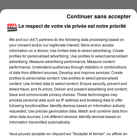
Continuer sans accepter
Le respect de votre vie privée est notre priorité
We and
our (447) partners
do the following data processing based on
your consent and/or our legitimate interest: Store and/or access
information on a device; Use limited data to select advertising; Create
profiles for personalised advertising; Use profiles to select personalised
advertising; Measure advertising performance; Measure content
performance; Understand audiences through statistics or combinations
of data from different sources; Develop and improve services; Create
profiles to personalise content; Use profiles to select personalised
content; Use limited data to select content; Ensure security, prevent and
detect fraud, and fix errors; Deliver and present advertising and content;
Lecture (4 min 17 sec)
Save and communicate privacy choices. These technologies may
process personal data such as IP address and browsing data to offer
following functionalities: Identify devices based on information actively
requested; Use precise geolocation data; Match and combine data from
other data sources; Link different devices; Identify devices based on
100%
information transmitted automatically.
100% Radio les infos du Gers
Vous pouvez accepter en cliquant sur "Accepter et fermer", ou affiner en