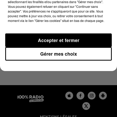
sélectionnant les finalités et/ou partenaires dans "Gérer mes choix".
1er mai 2024 - 2 min 26 sec
Vous pouvez également refuser en cliquant sur "Continuer sans
LES INFOS DU GERS DU 01/05/2024 À 15H00
accepter". Vos préférences ne s'appliqueront que pour ce site. Vous
pouvez mettre à jour vos choix, ou retirer votre consentement à tout
moment via le lien "Gérer les cookies" situé en bas de chaque page.
Podcasts infos du Gers
Accepter et fermer
Gérer mes choix
MENTIONS LÉGALES