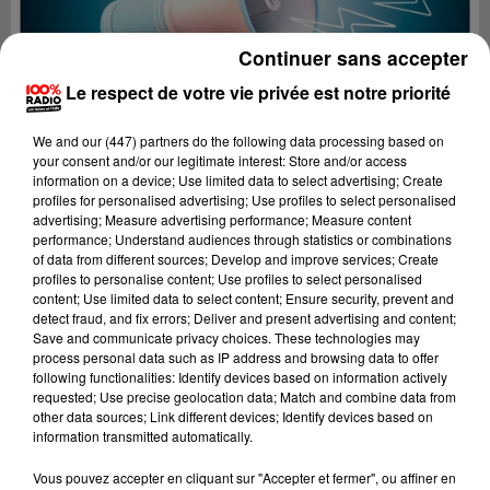
Continuer sans accepter
Le respect de votre vie privée est notre priorité
We and
our (447) partners
do the following data processing based on
your consent and/or our legitimate interest: Store and/or access
information on a device; Use limited data to select advertising; Create
profiles for personalised advertising; Use profiles to select personalised
advertising; Measure advertising performance; Measure content
performance; Understand audiences through statistics or combinations
of data from different sources; Develop and improve services; Create
profiles to personalise content; Use profiles to select personalised
content; Use limited data to select content; Ensure security, prevent and
detect fraud, and fix errors; Deliver and present advertising and content;
Lecture (2 min 26 sec)
Save and communicate privacy choices. These technologies may
process personal data such as IP address and browsing data to offer
following functionalities: Identify devices based on information actively
requested; Use precise geolocation data; Match and combine data from
other data sources; Link different devices; Identify devices based on
100%
information transmitted automatically.
100% Radio les infos du Gers
Vous pouvez accepter en cliquant sur "Accepter et fermer", ou affiner en