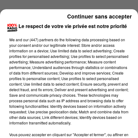
Continuer sans accepter
Le respect de votre vie privée est notre priorité
We and
our (447) partners
do the following data processing based on
your consent and/or our legitimate interest: Store and/or access
information on a device; Use limited data to select advertising; Create
profiles for personalised advertising; Use profiles to select personalised
advertising; Measure advertising performance; Measure content
performance; Understand audiences through statistics or combinations
of data from different sources; Develop and improve services; Create
profiles to personalise content; Use profiles to select personalised
content; Use limited data to select content; Ensure security, prevent and
detect fraud, and fix errors; Deliver and present advertising and content;
Lecture (2 min 22 sec)
Save and communicate privacy choices. These technologies may
process personal data such as IP address and browsing data to offer
following functionalities: Identify devices based on information actively
requested; Use precise geolocation data; Match and combine data from
other data sources; Link different devices; Identify devices based on
100%
information transmitted automatically.
100% Radio les infos du Gers
Vous pouvez accepter en cliquant sur "Accepter et fermer", ou affiner en