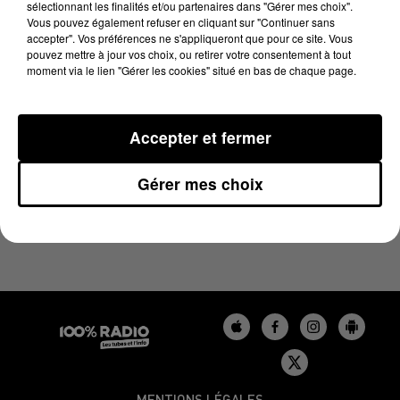
sélectionnant les finalités et/ou partenaires dans "Gérer mes choix".
1er avril 2025 - 2 min 22 sec
Vous pouvez également refuser en cliquant sur "Continuer sans
LES INFOS DU GERS DU 01/04/2025 À 14H00
accepter". Vos préférences ne s'appliqueront que pour ce site. Vous
pouvez mettre à jour vos choix, ou retirer votre consentement à tout
moment via le lien "Gérer les cookies" situé en bas de chaque page.
Podcasts infos du Gers
Accepter et fermer
Gérer mes choix
MENTIONS LÉGALES