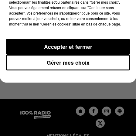
sélectionnant les finalités et/ou partenaires dans "Gérer mes choix".
1er avril 2025 - 2 min 14 sec
Vous pouvez également refuser en cliquant sur "Continuer sans
LES INFOS DU GERS DU 01/04/2025 À 12H00
accepter". Vos préférences ne s'appliqueront que pour ce site. Vous
pouvez mettre à jour vos choix, ou retirer votre consentement à tout
moment via le lien "Gérer les cookies" situé en bas de chaque page.
Podcasts infos du Gers
Accepter et fermer
Gérer mes choix
MENTIONS LÉGALES