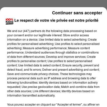
Continuer sans accepter
Le respect de votre vie privée est notre priorité
We and
our (447) partners
do the following data processing based on
your consent and/or our legitimate interest: Store and/or access
information on a device; Use limited data to select advertising; Create
profiles for personalised advertising; Use profiles to select personalised
advertising; Measure advertising performance; Measure content
performance; Understand audiences through statistics or combinations
of data from different sources; Develop and improve services; Create
profiles to personalise content; Use profiles to select personalised
content; Use limited data to select content; Ensure security, prevent and
detect fraud, and fix errors; Deliver and present advertising and content;
Lecture (2 min 14 sec)
Save and communicate privacy choices. These technologies may
process personal data such as IP address and browsing data to offer
following functionalities: Identify devices based on information actively
requested; Use precise geolocation data; Match and combine data from
other data sources; Link different devices; Identify devices based on
100%
information transmitted automatically.
100% Radio les infos du Gers
Vous pouvez accepter en cliquant sur "Accepter et fermer", ou affiner en