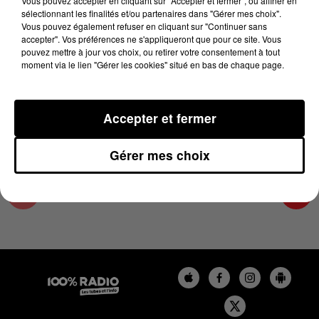
Vous pouvez accepter en cliquant sur "Accepter et fermer", ou affiner en
31 mars 2025 - 2 min 15 sec
sélectionnant les finalités et/ou partenaires dans "Gérer mes choix".
Vous pouvez également refuser en cliquant sur "Continuer sans
LES INFOS DU COMMINGES DU 31/03/2025 À
accepter". Vos préférences ne s'appliqueront que pour ce site. Vous
10H00
pouvez mettre à jour vos choix, ou retirer votre consentement à tout
moment via le lien "Gérer les cookies" situé en bas de chaque page.
Podcast infos du Comminges
Accepter et fermer
Gérer mes choix