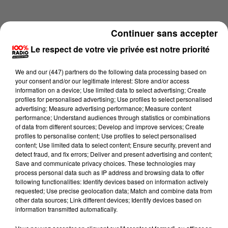
Continuer sans accepter
Le respect de votre vie privée est notre priorité
We and
our (447) partners
do the following data processing based on
your consent and/or our legitimate interest: Store and/or access
information on a device; Use limited data to select advertising; Create
profiles for personalised advertising; Use profiles to select personalised
advertising; Measure advertising performance; Measure content
performance; Understand audiences through statistics or combinations
of data from different sources; Develop and improve services; Create
profiles to personalise content; Use profiles to select personalised
content; Use limited data to select content; Ensure security, prevent and
Lecture (2 min 15 sec)
detect fraud, and fix errors; Deliver and present advertising and content;
Save and communicate privacy choices. These technologies may
process personal data such as IP address and browsing data to offer
following functionalities: Identify devices based on information actively
requested; Use precise geolocation data; Match and combine data from
100%
other data sources; Link different devices; Identify devices based on
information transmitted automatically.
100% Radio les infos du Comminges