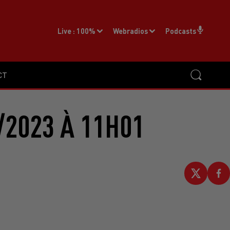
Live :
100%
Webradios
Podcasts
CT
/2023 À 11H01