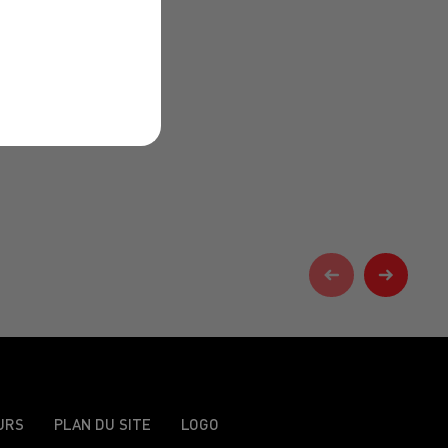
URS
PLAN DU SITE
LOGO