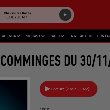
Chaussures Roses
TEDDYBEAR
AGENDA
PODCAST
RADIO
LA RÉGIE PUB
CONTA
 COMMINGES DU 30/11
Lecture (2 min 22 sec)
100%