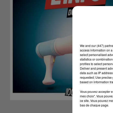
We and
our (447) partn
access information on a 
select personalised ad
statistics or combinatio
profiles to select person
Deliver and present adv
data such as IP address 
requested; Use precise g
based on information tra
Vous pouvez accepter en 
mes choix". Vous pouvez
ce site. Vous pouvez met
bas de chaque page.