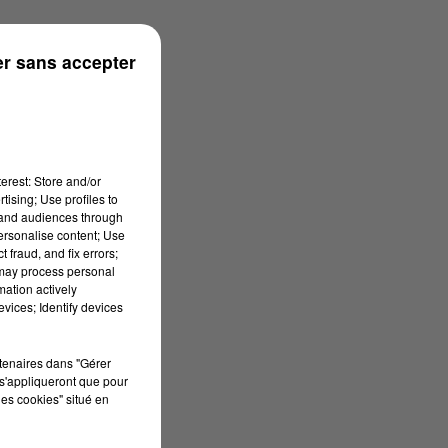
s
r sans accepter
erest: Store and/or
tising; Use profiles to
tand audiences through
personalise content; Use
 fraud, and fix errors;
 may process personal
mation actively
vices; Identify devices
rtenaires dans "Gérer
s'appliqueront que pour
les cookies" situé en