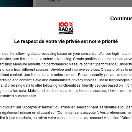
100% Radio les infos du Comminge
Continue
Le respect de votre vie privée est notre priorité
ers
do the following data processing based on your consent and/or our legitimate int
device; Use limited data to select advertising; Create profiles for personalised adver
vertising; Measure advertising performance; Measure content performance; Unders
ns of data from different sources; Develop and improve services; Create profiles to 
alised content; Use limited data to select content; Ensure security, prevent and detect
ertising and content; Save and communicate privacy choices. These technologies
and browsing data to offer following functionalities: Identify devices based on infor
eolocation data; Match and combine data from other data sources; Link different de
nsmitted automatically.
cliquant sur "Accepter et fermer", ou affiner en sélectionnant les finalités et/ou pa
 également refuser en cliquant sur "Continuer sans accepter". Vos préférences ne 
tre à jour vos choix, ou retirer votre consentement à tout moment via le lien "Gérer 