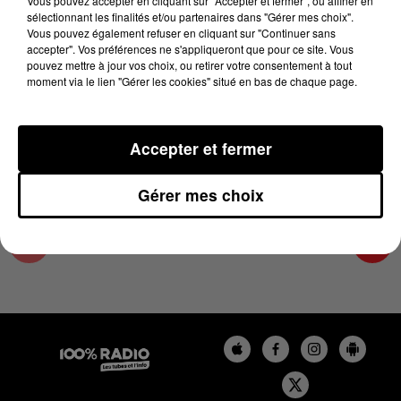
Vous pouvez accepter en cliquant sur "Accepter et fermer", ou affiner en
30 avril 2025 - 4 min 13 sec
sélectionnant les finalités et/ou partenaires dans "Gérer mes choix".
Vous pouvez également refuser en cliquant sur "Continuer sans
LES INFOS DU COMMINGES DU 30/04/2025 À
accepter". Vos préférences ne s'appliqueront que pour ce site. Vous
17H59
pouvez mettre à jour vos choix, ou retirer votre consentement à tout
moment via le lien "Gérer les cookies" situé en bas de chaque page.
Podcast infos du Comminges
Accepter et fermer
Gérer mes choix