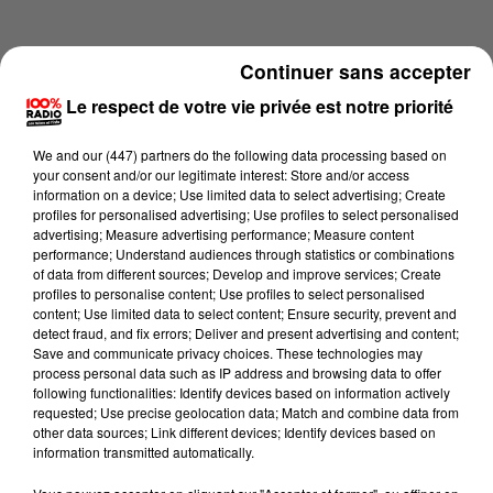
Continuer sans accepter
Le respect de votre vie privée est notre priorité
We and
our (447) partners
do the following data processing based on
your consent and/or our legitimate interest: Store and/or access
information on a device; Use limited data to select advertising; Create
profiles for personalised advertising; Use profiles to select personalised
advertising; Measure advertising performance; Measure content
performance; Understand audiences through statistics or combinations
of data from different sources; Develop and improve services; Create
profiles to personalise content; Use profiles to select personalised
content; Use limited data to select content; Ensure security, prevent and
Lecture (4 min 13 sec)
detect fraud, and fix errors; Deliver and present advertising and content;
Save and communicate privacy choices. These technologies may
process personal data such as IP address and browsing data to offer
following functionalities: Identify devices based on information actively
requested; Use precise geolocation data; Match and combine data from
100%
other data sources; Link different devices; Identify devices based on
information transmitted automatically.
100% Radio les infos du Comminges