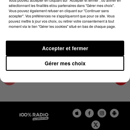
Vous pouvez accepter en cliquant sur "Accepter et fermer", ou affiner en
29 avril 2025 - 4 min 14 sec
sélectionnant les finalités et/ou partenaires dans "Gérer mes choix".
Vous pouvez également refuser en cliquant sur "Continuer sans
LES INFOS DU COMMINGES DU 29/04/2025 À
accepter". Vos préférences ne s'appliqueront que pour ce site. Vous
06H59
pouvez mettre à jour vos choix, ou retirer votre consentement à tout
moment via le lien "Gérer les cookies" situé en bas de chaque page.
Podcast infos du Comminges
Accepter et fermer
Gérer mes choix