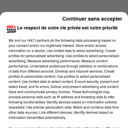
Continuer sans accepter
Le respect de votre vie privée est notre priorité
We and
our (447) partners
do the following data processing based on
your consent and/or our legitimate interest: Store and/or access
information on a device; Use limited data to select advertising; Create
profiles for personalised advertising; Use profiles to select personalised
advertising; Measure advertising performance; Measure content
performance; Understand audiences through statistics or combinations
of data from different sources; Develop and improve services; Create
profiles to personalise content; Use profiles to select personalised
content; Use limited data to select content; Ensure security, prevent and
Lecture (4 min 14 sec)
detect fraud, and fix errors; Deliver and present advertising and content;
Save and communicate privacy choices. These technologies may
process personal data such as IP address and browsing data to offer
following functionalities: Identify devices based on information actively
requested; Use precise geolocation data; Match and combine data from
100%
other data sources; Link different devices; Identify devices based on
information transmitted automatically.
100% Radio les infos du Comminges