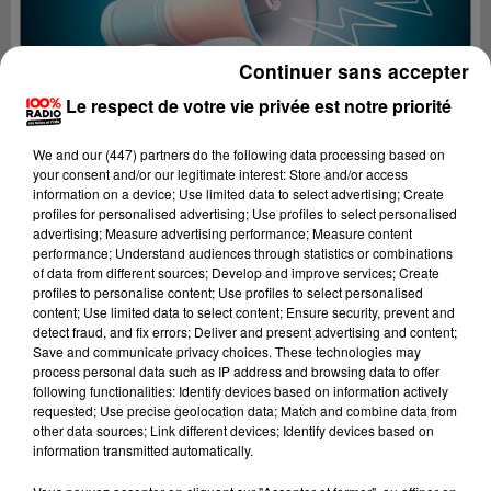
Continuer sans accepter
Le respect de votre vie privée est notre priorité
We and
our (447) partners
do the following data processing based on
your consent and/or our legitimate interest: Store and/or access
information on a device; Use limited data to select advertising; Create
profiles for personalised advertising; Use profiles to select personalised
advertising; Measure advertising performance; Measure content
performance; Understand audiences through statistics or combinations
of data from different sources; Develop and improve services; Create
profiles to personalise content; Use profiles to select personalised
content; Use limited data to select content; Ensure security, prevent and
Lecture (2 min 22 sec)
detect fraud, and fix errors; Deliver and present advertising and content;
Save and communicate privacy choices. These technologies may
process personal data such as IP address and browsing data to offer
following functionalities: Identify devices based on information actively
requested; Use precise geolocation data; Match and combine data from
100%
other data sources; Link different devices; Identify devices based on
information transmitted automatically.
100% Radio les infos du Comminges