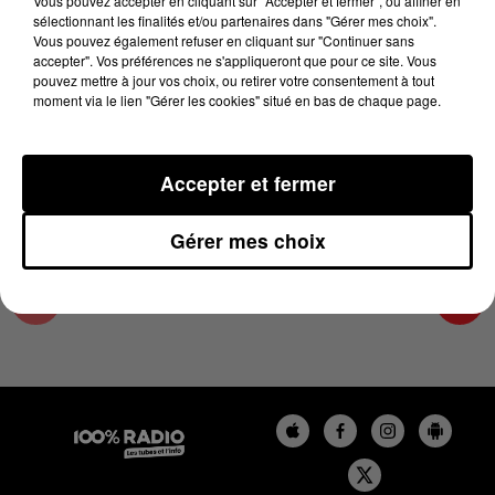
Vous pouvez accepter en cliquant sur "Accepter et fermer", ou affiner en
28 novembre 2024 - 2 min 22 sec
sélectionnant les finalités et/ou partenaires dans "Gérer mes choix".
Vous pouvez également refuser en cliquant sur "Continuer sans
LES INFOS DU COMMINGES DU 28/11/2024 À
accepter". Vos préférences ne s'appliqueront que pour ce site. Vous
11H01
pouvez mettre à jour vos choix, ou retirer votre consentement à tout
moment via le lien "Gérer les cookies" situé en bas de chaque page.
Podcast infos du Comminges
Accepter et fermer
Gérer mes choix