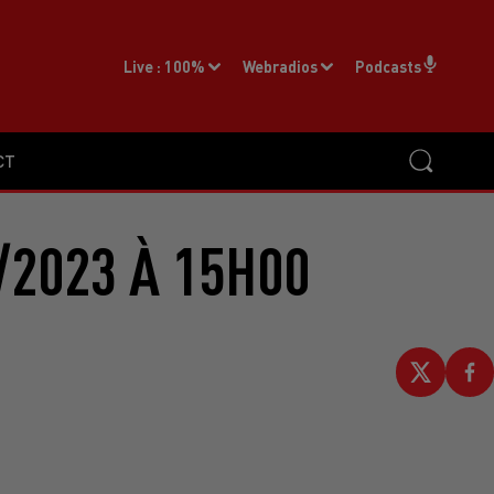
Live :
100%
Webradios
Podcasts
CT
/2023 À 15H00