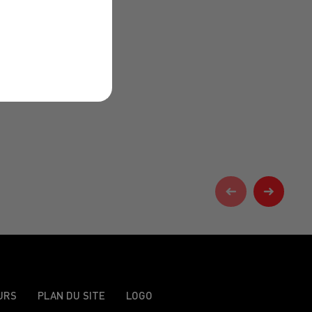
URS
PLAN DU SITE
LOGO