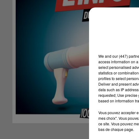
We and
our (447) partn
access information on a 
select personalised ad
statistics or combinatio
profiles to select person
Deliver and present adv
data such as IP address 
requested; Use precise g
based on information tra
Vous pouvez accepter en 
mes choix". Vous pouvez
ce site. Vous pouvez met
bas de chaque page.