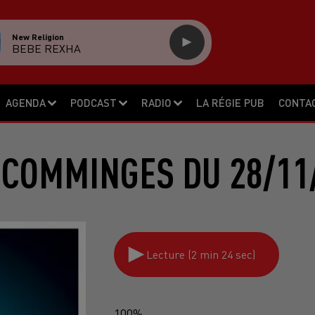
New Religion
BEBE REXHA
AGENDA
PODCAST
RADIO
LA RÉGIE PUB
CONTA
 COMMINGES DU 28/11
Lecture (2 min 24 sec)
100%