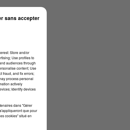
s
r sans accepter
erest: Store and/or
tising; Use profiles to
tand audiences through
personalise content; Use
 fraud, and fix errors;
 may process personal
mation actively
vices; Identify devices
rtenaires dans "Gérer
s'appliqueront que pour
les cookies" situé en