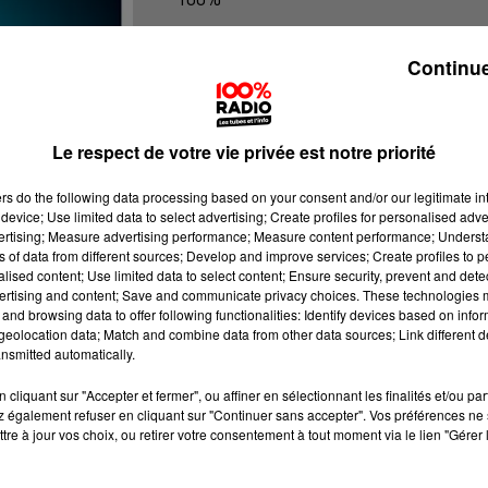
100% Radio les infos du Comminge
Continue
Le respect de votre vie privée est notre priorité
ers
do the following data processing based on your consent and/or our legitimate int
device; Use limited data to select advertising; Create profiles for personalised adver
vertising; Measure advertising performance; Measure content performance; Unders
ns of data from different sources; Develop and improve services; Create profiles to 
alised content; Use limited data to select content; Ensure security, prevent and detect
ertising and content; Save and communicate privacy choices. These technologies
and browsing data to offer following functionalities: Identify devices based on infor
eolocation data; Match and combine data from other data sources; Link different de
nsmitted automatically.
cliquant sur "Accepter et fermer", ou affiner en sélectionnant les finalités et/ou pa
 également refuser en cliquant sur "Continuer sans accepter". Vos préférences ne 
tre à jour vos choix, ou retirer votre consentement à tout moment via le lien "Gérer 