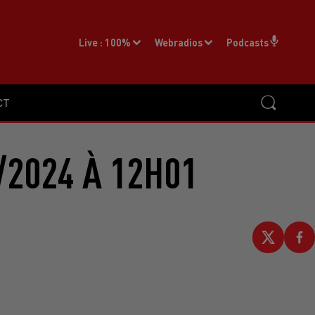
Live :
100%
Webradios
Podcasts
CT
/2024 À 12H01