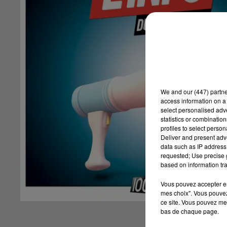
We and
our (447) partn
access information on a 
select personalised ad
statistics or combinatio
profiles to select person
Deliver and present adv
data such as IP address 
requested; Use precise g
based on information tra
Vous pouvez accepter en 
mes choix". Vous pouvez
ce site. Vous pouvez met
bas de chaque page.