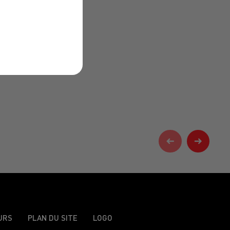
URS
PLAN DU SITE
LOGO