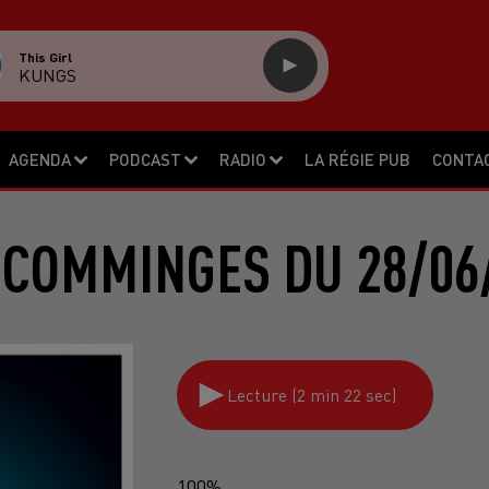
This Girl
KUNGS
AGENDA
PODCAST
RADIO
LA RÉGIE PUB
CONTA
 COMMINGES DU 28/06
Lecture (2 min 22 sec)
100%