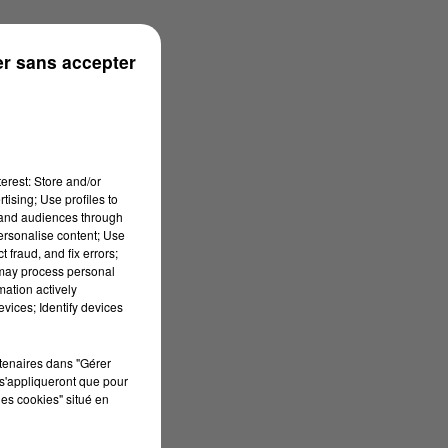
s
r sans accepter
erest: Store and/or
tising; Use profiles to
tand audiences through
personalise content; Use
 fraud, and fix errors;
 may process personal
mation actively
vices; Identify devices
rtenaires dans "Gérer
s'appliqueront que pour
les cookies" situé en