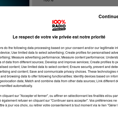
100% Radio les infos du Comminge
Continue
Le respect de votre vie privée est notre priorité
ers
do the following data processing based on your consent and/or our legitimate int
device; Use limited data to select advertising; Create profiles for personalised adver
vertising; Measure advertising performance; Measure content performance; Unders
ns of data from different sources; Develop and improve services; Create profiles to 
alised content; Use limited data to select content; Ensure security, prevent and detect
ertising and content; Save and communicate privacy choices. These technologies
and browsing data to offer following functionalities: Identify devices based on infor
eolocation data; Match and combine data from other data sources; Link different de
nsmitted automatically.
cliquant sur "Accepter et fermer", ou affiner en sélectionnant les finalités et/ou pa
 également refuser en cliquant sur "Continuer sans accepter". Vos préférences ne 
tre à jour vos choix, ou retirer votre consentement à tout moment via le lien "Gérer 