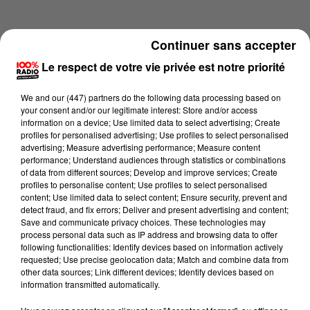
Continuer sans accepter
Le respect de votre vie privée est notre priorité
We and
our (447) partners
do the following data processing based on
your consent and/or our legitimate interest: Store and/or access
information on a device; Use limited data to select advertising; Create
profiles for personalised advertising; Use profiles to select personalised
advertising; Measure advertising performance; Measure content
performance; Understand audiences through statistics or combinations
of data from different sources; Develop and improve services; Create
profiles to personalise content; Use profiles to select personalised
content; Use limited data to select content; Ensure security, prevent and
Lecture (4 min 14 sec)
detect fraud, and fix errors; Deliver and present advertising and content;
Save and communicate privacy choices. These technologies may
process personal data such as IP address and browsing data to offer
following functionalities: Identify devices based on information actively
requested; Use precise geolocation data; Match and combine data from
100%
other data sources; Link different devices; Identify devices based on
information transmitted automatically.
100% Radio les infos du Comminges