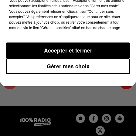
Vous pouvez accepter en cliquant sur "Accepter et fermer", ou affiner en
28 février 2025 - 4 min 14 sec
sélectionnant les finalités et/ou partenaires dans "Gérer mes choix".
Vous pouvez également refuser en cliquant sur "Continuer sans
LES INFOS DU COMMINGES DU 28/02/2025 À
accepter". Vos préférences ne s'appliqueront que pour ce site. Vous
07H00
pouvez mettre à jour vos choix, ou retirer votre consentement à tout
moment via le lien "Gérer les cookies" situé en bas de chaque page.
Podcast infos du Comminges
Accepter et fermer
Gérer mes choix