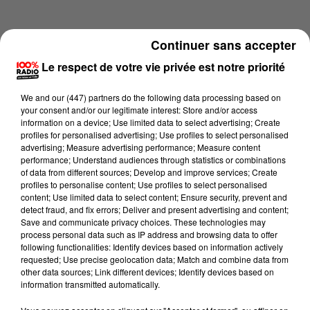
Continuer sans accepter
Le respect de votre vie privée est notre priorité
We and
our (447) partners
do the following data processing based on
your consent and/or our legitimate interest: Store and/or access
information on a device; Use limited data to select advertising; Create
profiles for personalised advertising; Use profiles to select personalised
advertising; Measure advertising performance; Measure content
performance; Understand audiences through statistics or combinations
of data from different sources; Develop and improve services; Create
profiles to personalise content; Use profiles to select personalised
content; Use limited data to select content; Ensure security, prevent and
Lecture (4 min 14 sec)
detect fraud, and fix errors; Deliver and present advertising and content;
Save and communicate privacy choices. These technologies may
process personal data such as IP address and browsing data to offer
following functionalities: Identify devices based on information actively
requested; Use precise geolocation data; Match and combine data from
100%
other data sources; Link different devices; Identify devices based on
information transmitted automatically.
100% Radio les infos du Comminges