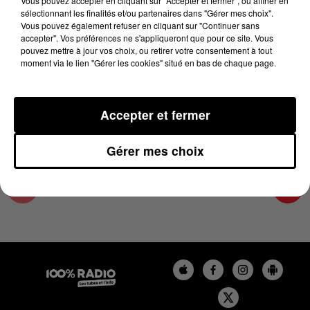
Vous pouvez accepter en cliquant sur "Accepter et fermer", ou affiner en
27 juin 2025 - 4 min 14 sec
sélectionnant les finalités et/ou partenaires dans "Gérer mes choix".
Vous pouvez également refuser en cliquant sur "Continuer sans
LES INFOS DU COMMINGES DU 27/06/2025 À
accepter". Vos préférences ne s'appliqueront que pour ce site. Vous
08H59
pouvez mettre à jour vos choix, ou retirer votre consentement à tout
moment via le lien "Gérer les cookies" situé en bas de chaque page.
Podcast infos du Comminges
Accepter et fermer
Gérer mes choix