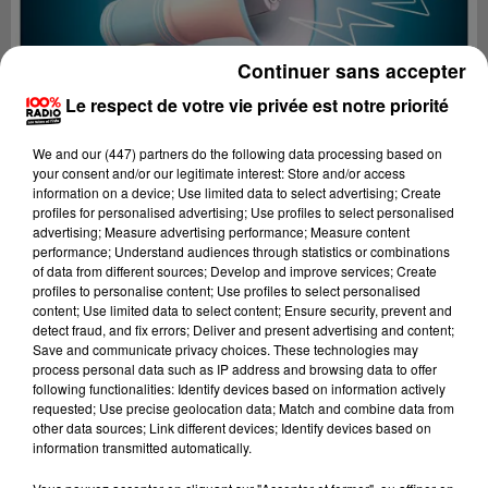
Continuer sans accepter
Le respect de votre vie privée est notre priorité
We and
our (447) partners
do the following data processing based on
your consent and/or our legitimate interest: Store and/or access
information on a device; Use limited data to select advertising; Create
profiles for personalised advertising; Use profiles to select personalised
advertising; Measure advertising performance; Measure content
performance; Understand audiences through statistics or combinations
of data from different sources; Develop and improve services; Create
profiles to personalise content; Use profiles to select personalised
content; Use limited data to select content; Ensure security, prevent and
Lecture (4 min 27 sec)
detect fraud, and fix errors; Deliver and present advertising and content;
Save and communicate privacy choices. These technologies may
process personal data such as IP address and browsing data to offer
following functionalities: Identify devices based on information actively
requested; Use precise geolocation data; Match and combine data from
100%
other data sources; Link different devices; Identify devices based on
information transmitted automatically.
100% Radio les infos du Comminges