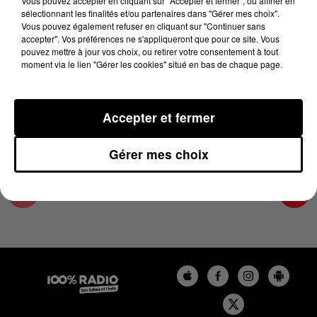
Vous pouvez accepter en cliquant sur "Accepter et fermer", ou affiner en
27 juin 2024 - 4 min 27 sec
sélectionnant les finalités et/ou partenaires dans "Gérer mes choix".
Vous pouvez également refuser en cliquant sur "Continuer sans
LES INFOS DU COMMINGES DU 27/06/2024 À
accepter". Vos préférences ne s'appliqueront que pour ce site. Vous
18H00
pouvez mettre à jour vos choix, ou retirer votre consentement à tout
moment via le lien "Gérer les cookies" situé en bas de chaque page.
Podcast infos du Comminges
Accepter et fermer
Gérer mes choix