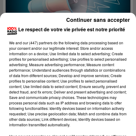
Continuer sans accepter
Le respect de votre vie privée est notre priorité
We and
our (447) partners
do the following data processing based on
your consent and/or our legitimate interest: Store and/or access
information on a device; Use limited data to select advertising; Create
profiles for personalised advertising; Use profiles to select personalised
advertising; Measure advertising performance; Measure content
performance; Understand audiences through statistics or combinations
of data from different sources; Develop and improve services; Create
profiles to personalise content; Use profiles to select personalised
content; Use limited data to select content; Ensure security, prevent and
Lecture (4 min 24 sec)
detect fraud, and fix errors; Deliver and present advertising and content;
Save and communicate privacy choices. These technologies may
process personal data such as IP address and browsing data to offer
following functionalities: Identify devices based on information actively
requested; Use precise geolocation data; Match and combine data from
100%
other data sources; Link different devices; Identify devices based on
information transmitted automatically.
100% Radio les infos du Comminges