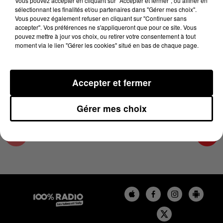
Vous pouvez accepter en cliquant sur "Accepter et fermer", ou affiner en
27 juin 2024 - 4 min 24 sec
sélectionnant les finalités et/ou partenaires dans "Gérer mes choix".
Vous pouvez également refuser en cliquant sur "Continuer sans
LES INFOS DU COMMINGES DU 27/06/2024 À
accepter". Vos préférences ne s'appliqueront que pour ce site. Vous
08H00
pouvez mettre à jour vos choix, ou retirer votre consentement à tout
moment via le lien "Gérer les cookies" situé en bas de chaque page.
Podcast infos du Comminges
Accepter et fermer
Gérer mes choix