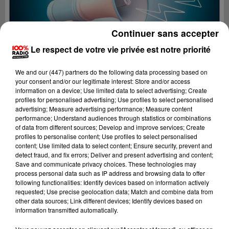
Continuer sans accepter
Le respect de votre vie privée est notre priorité
We and
our (447) partners
do the following data processing based on
your consent and/or our legitimate interest: Store and/or access
information on a device; Use limited data to select advertising; Create
profiles for personalised advertising; Use profiles to select personalised
advertising; Measure advertising performance; Measure content
performance; Understand audiences through statistics or combinations
of data from different sources; Develop and improve services; Create
profiles to personalise content; Use profiles to select personalised
content; Use limited data to select content; Ensure security, prevent and
Lecture (4 min 25 sec)
detect fraud, and fix errors; Deliver and present advertising and content;
Save and communicate privacy choices. These technologies may
process personal data such as IP address and browsing data to offer
following functionalities: Identify devices based on information actively
requested; Use precise geolocation data; Match and combine data from
100%
other data sources; Link different devices; Identify devices based on
information transmitted automatically.
100% Radio les infos du Comminges