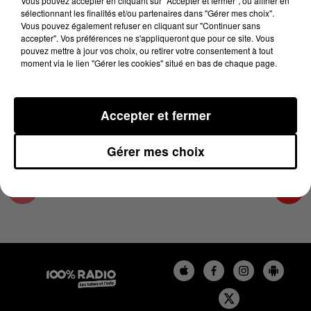
Vous pouvez accepter en cliquant sur "Accepter et fermer", ou affiner en
27 juin 2024 - 4 min 25 sec
sélectionnant les finalités et/ou partenaires dans "Gérer mes choix".
Vous pouvez également refuser en cliquant sur "Continuer sans
LES INFOS DU COMMINGES DU 27/06/2024 À
accepter". Vos préférences ne s'appliqueront que pour ce site. Vous
07H00
pouvez mettre à jour vos choix, ou retirer votre consentement à tout
moment via le lien "Gérer les cookies" situé en bas de chaque page.
Podcast infos du Comminges
Accepter et fermer
Gérer mes choix